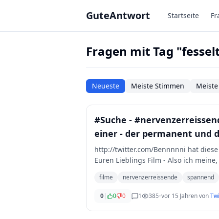
Zum Hauptinhalt springen
GuteAntwort
Startseite
Fr
Fragen mit Tag "fessel
Neueste
Meiste Stimmen
Meiste
#Suche - #nervenzerreissende
einer - der permanent und 
http://twitter.com/Bennnnni hat diese 
Euren Lieblings Film - Also ich mein
filme
nervenzerreissende
spannend
0
|
0
0
1
385
•
vor 15 Jahren
von
Twi