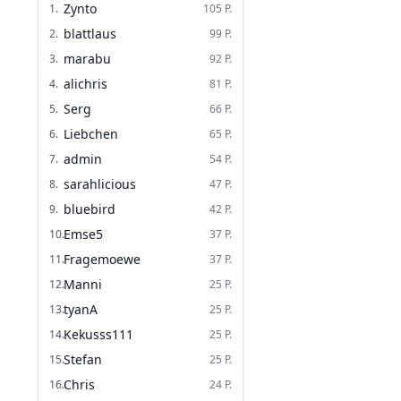
Zynto
1
.
105
P.
blattlaus
2
.
99
P.
marabu
3
.
92
P.
alichris
4
.
81
P.
Serg
5
.
66
P.
Liebchen
6
.
65
P.
admin
7
.
54
P.
sarahlicious
8
.
47
P.
bluebird
9
.
42
P.
Emse5
10
.
37
P.
Fragemoewe
11
.
37
P.
Manni
12
.
25
P.
tyanA
13
.
25
P.
Kekusss111
14
.
25
P.
Stefan
15
.
25
P.
Chris
16
.
24
P.