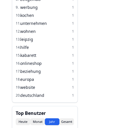
werbung
9
.
1
kochen
10
.
1
unternehmen
11
.
1
wohnen
12
.
1
leipzig
13
.
1
hilfe
14
.
1
kabarett
15
.
1
onlineshop
16
.
1
beziehung
17
.
1
europa
18
.
1
website
19
.
1
deutschland
20
.
1
Top Benutzer
Heute
Monat
Jahr
Gesamt