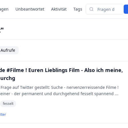
agen
Unbeantwortet
Aktivität
Tags
Suchen
t"
 Aufrufe
 #Filme ! Euren Lieblings Film - Also ich meine,
durchg
Frage auf Twitter gestellt: Suche - nervenzerreissende Filme !
e, einer - der permanent und durchgehend fesselt spannend
...
fesselt
tter