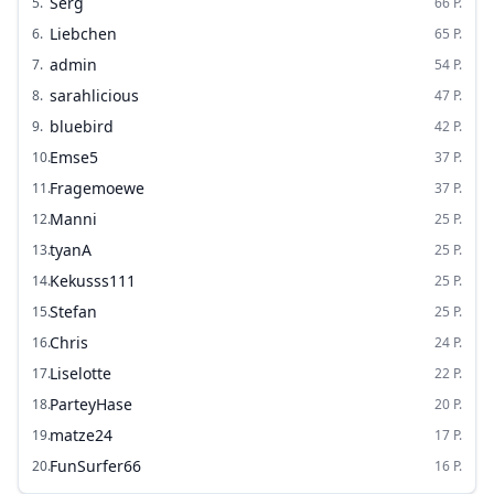
Serg
5
.
66
P.
Liebchen
6
.
65
P.
admin
7
.
54
P.
sarahlicious
8
.
47
P.
bluebird
9
.
42
P.
Emse5
10
.
37
P.
Fragemoewe
11
.
37
P.
Manni
12
.
25
P.
tyanA
13
.
25
P.
Kekusss111
14
.
25
P.
Stefan
15
.
25
P.
Chris
16
.
24
P.
Liselotte
17
.
22
P.
ParteyHase
18
.
20
P.
matze24
19
.
17
P.
FunSurfer66
20
.
16
P.