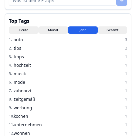
Top Tags
Heute
Monat
Jahr
Gesamt
auto
1
.
3
tips
2
.
2
tipps
3
.
1
hochzeit
4
.
1
musik
5
.
1
mode
6
.
1
zahnarzt
7
.
1
zeitgemäß
8
.
1
werbung
9
.
1
kochen
10
.
1
unternehmen
11
.
1
wohnen
12
.
1