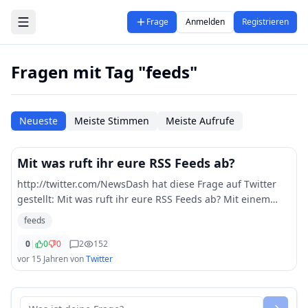
Zum Hauptinhalt springen
Frage
Anmelden
Registrieren
Fragen mit Tag "feeds"
Neueste
Meiste Stimmen
Meiste Aufrufe
Mit was ruft ihr eure RSS Feeds ab?
http://twitter.com/NewsDash hat diese Frage auf Twitter
gestellt: Mit was ruft ihr eure RSS Feeds ab? Mit einem
Programm oder im Browser? Suche nämlich was
feeds
passendes. followerpower help feeds
0
|
0
0
2
152
vor 15 Jahren
von
Twitter