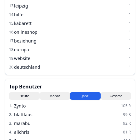
leipzig
13
.
1
hilfe
14
.
1
kabarett
15
.
1
onlineshop
16
.
1
beziehung
17
.
1
europa
18
.
1
website
19
.
1
deutschland
20
.
1
Top Benutzer
Heute
Monat
Jahr
Gesamt
Zynto
1
.
105
P.
blattlaus
2
.
99
P.
marabu
3
.
92
P.
alichris
4
.
81
P.