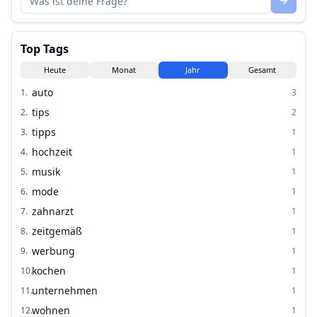
Top Tags
Heute
Monat
Jahr
Gesamt
auto
1
.
3
tips
2
.
2
tipps
3
.
1
hochzeit
4
.
1
musik
5
.
1
mode
6
.
1
zahnarzt
7
.
1
zeitgemäß
8
.
1
werbung
9
.
1
kochen
10
.
1
unternehmen
11
.
1
wohnen
12
.
1