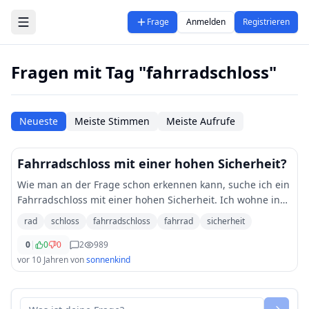
Zum Hauptinhalt springen
Frage
Anmelden
Registrieren
Fragen mit Tag "fahrradschloss"
Neueste
Meiste Stimmen
Meiste Aufrufe
Fahrradschloss mit einer hohen Sicherheit?
Wie man an der Frage schon erkennen kann, suche ich ein
Fahrradschloss mit einer hohen Sicherheit. Ich wohne in
einer Stadt, wo oft Fahrräder unfreiwillig den Besitzer
rad
schloss
fahrradschloss
fahrrad
sicherheit
wechseln. Kann mir jemand etwas
...
0
|
0
0
2
989
vor 10 Jahren
von
sonnenkind