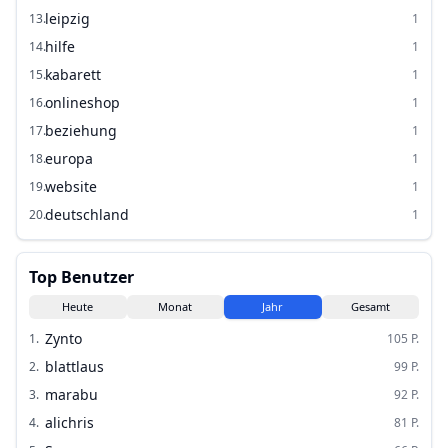
leipzig
13
.
1
hilfe
14
.
1
kabarett
15
.
1
onlineshop
16
.
1
beziehung
17
.
1
europa
18
.
1
website
19
.
1
deutschland
20
.
1
Top Benutzer
Heute
Monat
Jahr
Gesamt
Zynto
1
.
105
P.
blattlaus
2
.
99
P.
marabu
3
.
92
P.
alichris
4
.
81
P.