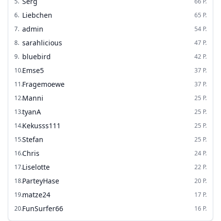
Serg
5
.
66
P.
Liebchen
6
.
65
P.
admin
7
.
54
P.
sarahlicious
8
.
47
P.
bluebird
9
.
42
P.
Emse5
10
.
37
P.
Fragemoewe
11
.
37
P.
Manni
12
.
25
P.
tyanA
13
.
25
P.
Kekusss111
14
.
25
P.
Stefan
15
.
25
P.
Chris
16
.
24
P.
Liselotte
17
.
22
P.
ParteyHase
18
.
20
P.
matze24
19
.
17
P.
FunSurfer66
20
.
16
P.