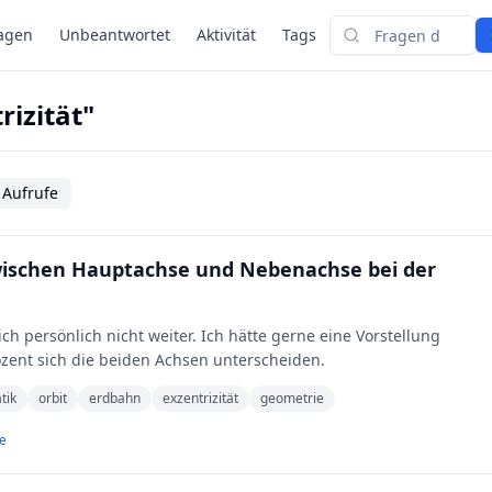
agen
Unbeantwortet
Aktivität
Tags
Suchen
rizität"
 Aufrufe
 zwischen Hauptachse und Nebenachse bei der
ch persönlich nicht weiter. Ich hätte gerne eine Vorstellung
ozent sich die beiden Achsen unterscheiden.
tik
orbit
erdbahn
exzentrizität
geometrie
e