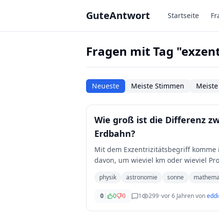
Zum Hauptinhalt springen
GuteAntwort
Startseite
Fr
Fragen mit Tag "exzent
Neueste
Meiste Stimmen
Meiste
Wie groß ist die Differenz
Erdbahn?
Mit dem Exzentrizitätsbegriff komme i
davon, um wieviel km oder wieviel Pr
physik
astronomie
sonne
mathema
0
|
0
0
1
299
•
vor 6 Jahren
von
eddi