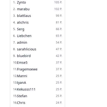
Zynto
1
.
105
P.
marabu
2
.
102
P.
blattlaus
3
.
99
P.
alichris
4
.
81
P.
Serg
5
.
66
P.
Liebchen
6
.
65
P.
admin
7
.
54
P.
sarahlicious
8
.
47
P.
bluebird
9
.
42
P.
Emse5
10
.
37
P.
Fragemoewe
11
.
37
P.
Manni
12
.
25
P.
tyanA
13
.
25
P.
Kekusss111
14
.
25
P.
Stefan
15
.
25
P.
Chris
16
.
24
P.