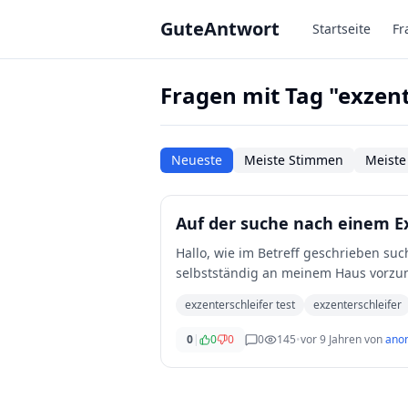
Zum Hauptinhalt springen
GuteAntwort
Startseite
Fr
Fragen mit Tag "exzent
Neueste
Meiste Stimmen
Meiste
Auf der suche nach einem E
Hallo, wie im Betreff geschrieben suche ich nach einem Exzenterschleifer um mehrere Arbeiten
selbstständig an meinem Haus vorzu
aktuell den [Bo
...
exzenterschleifer test
exzenterschleifer
0
|
0
0
0
145
•
vor 9 Jahren
von
ano