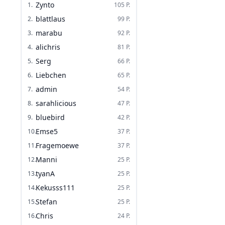
Zynto
1
.
105
P.
blattlaus
2
.
99
P.
marabu
3
.
92
P.
alichris
4
.
81
P.
Serg
5
.
66
P.
Liebchen
6
.
65
P.
admin
7
.
54
P.
sarahlicious
8
.
47
P.
bluebird
9
.
42
P.
Emse5
10
.
37
P.
Fragemoewe
11
.
37
P.
Manni
12
.
25
P.
tyanA
13
.
25
P.
Kekusss111
14
.
25
P.
Stefan
15
.
25
P.
Chris
16
.
24
P.