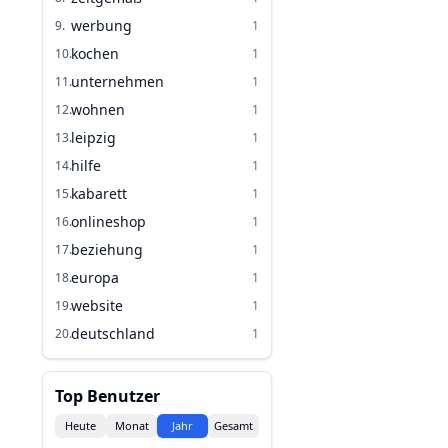
werbung
9
.
1
kochen
10
.
1
unternehmen
11
.
1
wohnen
12
.
1
leipzig
13
.
1
hilfe
14
.
1
kabarett
15
.
1
onlineshop
16
.
1
beziehung
17
.
1
europa
18
.
1
website
19
.
1
deutschland
20
.
1
Top Benutzer
Heute
Monat
Jahr
Gesamt