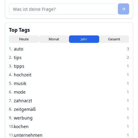
Top Tags
Heute
Monat
Jahr
Gesamt
auto
1
.
3
tips
2
.
2
tipps
3
.
1
hochzeit
4
.
1
musik
5
.
1
mode
6
.
1
zahnarzt
7
.
1
zeitgemäß
8
.
1
werbung
9
.
1
kochen
10
.
1
unternehmen
11
.
1