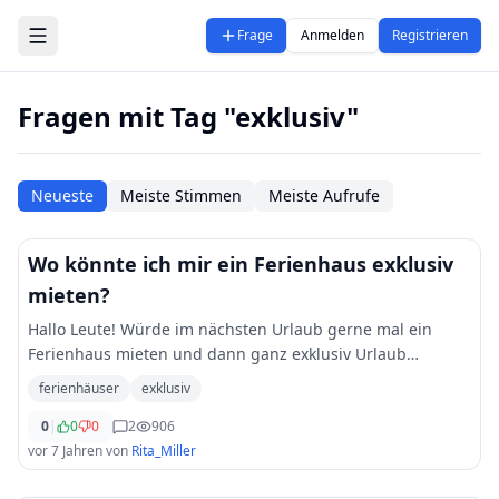
Zum Hauptinhalt springen
Frage
Anmelden
Registrieren
Fragen mit Tag "exklusiv"
Neueste
Meiste Stimmen
Meiste Aufrufe
Wo könnte ich mir ein Ferienhaus exklusiv
mieten?
Hallo Leute! Würde im nächsten Urlaub gerne mal ein
Ferienhaus mieten und dann ganz exklusiv Urlaub
machen. Wäre mal was anderes als immer wieder der
ferienhäuser
exklusiv
gleiche Tourismus-Trubel. Weiß zufällig jemand w
...
0
|
0
0
2
906
vor 7 Jahren
von
Rita_Miller