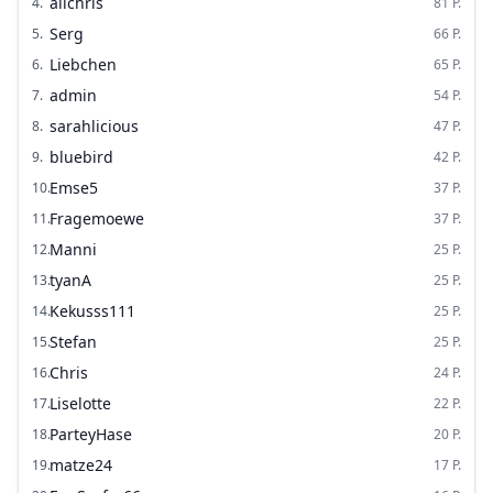
alichris
4
.
81
P.
Serg
5
.
66
P.
Liebchen
6
.
65
P.
admin
7
.
54
P.
sarahlicious
8
.
47
P.
bluebird
9
.
42
P.
Emse5
10
.
37
P.
Fragemoewe
11
.
37
P.
Manni
12
.
25
P.
tyanA
13
.
25
P.
Kekusss111
14
.
25
P.
Stefan
15
.
25
P.
Chris
16
.
24
P.
Liselotte
17
.
22
P.
ParteyHase
18
.
20
P.
matze24
19
.
17
P.