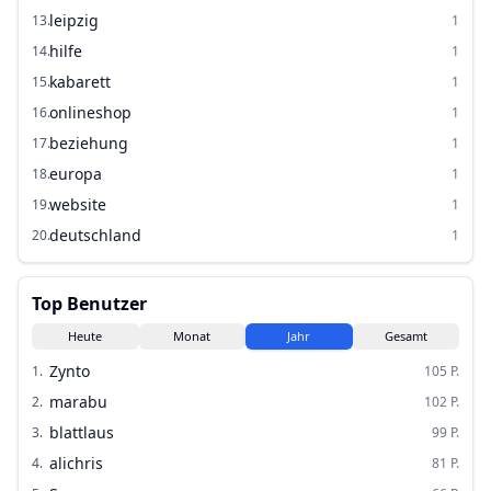
leipzig
13
.
1
hilfe
14
.
1
kabarett
15
.
1
onlineshop
16
.
1
beziehung
17
.
1
europa
18
.
1
website
19
.
1
deutschland
20
.
1
Top Benutzer
Heute
Monat
Jahr
Gesamt
Zynto
1
.
105
P.
marabu
2
.
102
P.
blattlaus
3
.
99
P.
alichris
4
.
81
P.