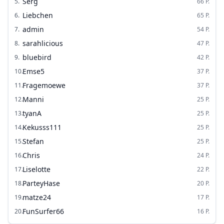
Serg
5
.
66
P.
Liebchen
6
.
65
P.
admin
7
.
54
P.
sarahlicious
8
.
47
P.
bluebird
9
.
42
P.
Emse5
10
.
37
P.
Fragemoewe
11
.
37
P.
Manni
12
.
25
P.
tyanA
13
.
25
P.
Kekusss111
14
.
25
P.
Stefan
15
.
25
P.
Chris
16
.
24
P.
Liselotte
17
.
22
P.
ParteyHase
18
.
20
P.
matze24
19
.
17
P.
FunSurfer66
20
.
16
P.