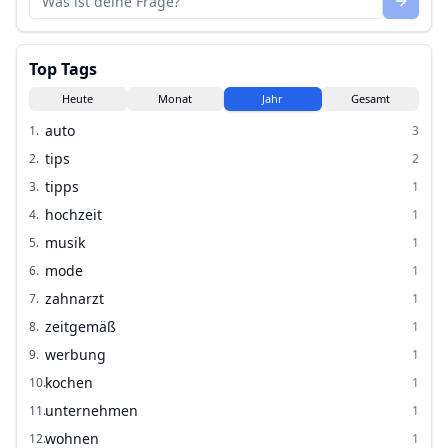
Top Tags
Heute
Monat
Jahr
Gesamt
auto
1
.
3
tips
2
.
2
tipps
3
.
1
hochzeit
4
.
1
musik
5
.
1
mode
6
.
1
zahnarzt
7
.
1
zeitgemäß
8
.
1
werbung
9
.
1
kochen
10
.
1
unternehmen
11
.
1
wohnen
12
.
1