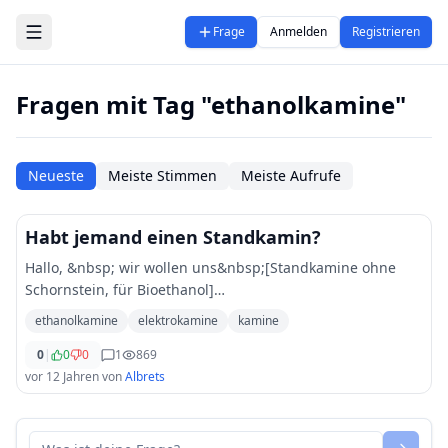
Zum Hauptinhalt springen
Frage
Anmelden
Registrieren
Fragen mit Tag "ethanolkamine"
Neueste
Meiste Stimmen
Meiste Aufrufe
Habt jemand einen Standkamin?
Hallo, &nbsp; wir wollen uns&nbsp;[Standkamine ohne
Schornstein, für Bioethanol]
(http://www.muenkel.eu/de/Ethanol-Kamine/Standkamine)
ethanolkamine
elektrokamine
kamine
näher ansehen und wollten mal wissen wer von Euch
sowas
0
|
0
...
0
1
869
vor 12 Jahren
von
Albrets