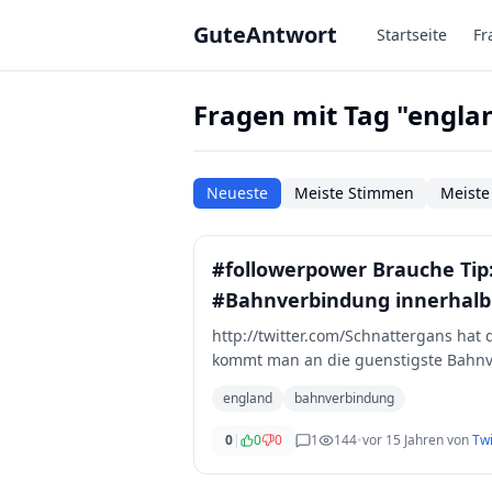
Zum Hauptinhalt springen
GuteAntwort
Startseite
Fr
Fragen mit Tag "engla
Neueste
Meiste Stimmen
Meiste
#followerpower Brauche Tip
#Bahnverbindung innerhalb
http://twitter.com/Schnattergans hat 
kommt man an die guenstigste Bahnv
england
bahnverbindung
0
|
0
0
1
144
•
vor 15 Jahren
von
Twi