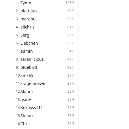
Zynto
1
.
105
P.
blattlaus
2
.
99
P.
marabu
3
.
92
P.
alichris
4
.
81
P.
Serg
5
.
66
P.
Liebchen
6
.
65
P.
admin
7
.
54
P.
sarahlicious
8
.
47
P.
bluebird
9
.
42
P.
Emse5
10
.
37
P.
Fragemoewe
11
.
37
P.
Manni
12
.
25
P.
tyanA
13
.
25
P.
Kekusss111
14
.
25
P.
Stefan
15
.
25
P.
Chris
16
.
24
P.