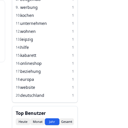
werbung
9
.
1
kochen
10
.
1
unternehmen
11
.
1
wohnen
12
.
1
leipzig
13
.
1
hilfe
14
.
1
kabarett
15
.
1
onlineshop
16
.
1
beziehung
17
.
1
europa
18
.
1
website
19
.
1
deutschland
20
.
1
Top Benutzer
Heute
Monat
Jahr
Gesamt