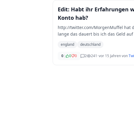
Edit: Habt ihr Erfahrungen w
Konto hab?
http://twitter.com/MorgenMuffel hat di
lange das dauert bis ich das Geld a
england
deutschland
0
|
0
0
2
241
•
vor 15 Jahren
von
Twi