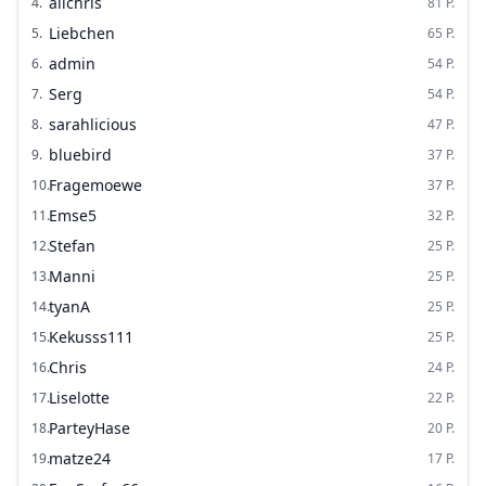
alichris
4
.
81
P.
Liebchen
5
.
65
P.
admin
6
.
54
P.
Serg
7
.
54
P.
sarahlicious
8
.
47
P.
bluebird
9
.
37
P.
Fragemoewe
10
.
37
P.
Emse5
11
.
32
P.
Stefan
12
.
25
P.
Manni
13
.
25
P.
tyanA
14
.
25
P.
Kekusss111
15
.
25
P.
Chris
16
.
24
P.
Liselotte
17
.
22
P.
ParteyHase
18
.
20
P.
matze24
19
.
17
P.