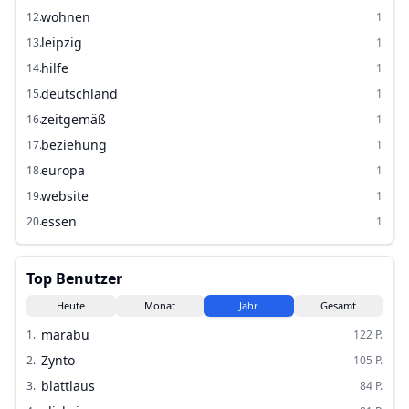
wohnen
12
.
1
leipzig
13
.
1
hilfe
14
.
1
deutschland
15
.
1
zeitgemäß
16
.
1
beziehung
17
.
1
europa
18
.
1
website
19
.
1
essen
20
.
1
Top Benutzer
Heute
Monat
Jahr
Gesamt
marabu
1
.
122
P.
Zynto
2
.
105
P.
blattlaus
3
.
84
P.