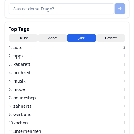
Top Tags
Heute
Monat
Jahr
Gesamt
auto
1
.
2
tipps
2
.
1
kabarett
3
.
1
hochzeit
4
.
1
musik
5
.
1
mode
6
.
1
onlineshop
7
.
1
zahnarzt
8
.
1
werbung
9
.
1
kochen
10
.
1
unternehmen
11
.
1