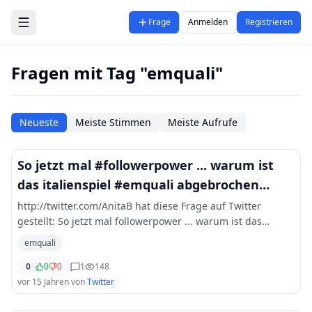
Zum Hauptinhalt springen
Frage
Anmelden
Registrieren
Fragen mit Tag "emquali"
Neueste
Meiste Stimmen
Meiste Aufrufe
So jetzt mal #followerpower ... warum ist
das italienspiel #emquali abgebrochen
worden?
http://twitter.com/AnitaB hat diese Frage auf Twitter
gestellt: So jetzt mal followerpower ... warum ist das
italienspiel emquali abgebrochen worden?
emquali
0
|
0
0
1
148
vor 15 Jahren
von
Twitter