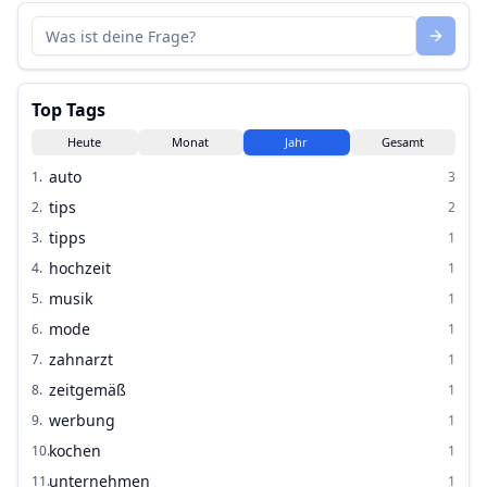
Top Tags
Heute
Monat
Jahr
Gesamt
auto
1
.
3
tips
2
.
2
tipps
3
.
1
hochzeit
4
.
1
musik
5
.
1
mode
6
.
1
zahnarzt
7
.
1
zeitgemäß
8
.
1
werbung
9
.
1
kochen
10
.
1
unternehmen
11
.
1