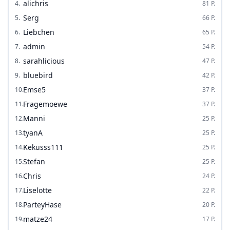
alichris
4
.
81
P.
Serg
5
.
66
P.
Liebchen
6
.
65
P.
admin
7
.
54
P.
sarahlicious
8
.
47
P.
bluebird
9
.
42
P.
Emse5
10
.
37
P.
Fragemoewe
11
.
37
P.
Manni
12
.
25
P.
tyanA
13
.
25
P.
Kekusss111
14
.
25
P.
Stefan
15
.
25
P.
Chris
16
.
24
P.
Liselotte
17
.
22
P.
ParteyHase
18
.
20
P.
matze24
19
.
17
P.