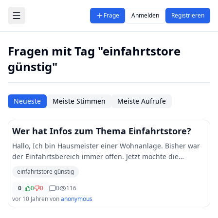
Zum Hauptinhalt springen
Frage
Anmelden
Registrieren
Fragen mit Tag "einfahrtstore
günstig"
Neueste
Meiste Stimmen
Meiste Aufrufe
Wer hat Infos zum Thema Einfahrtstore?
Hallo, Ich bin Hausmeister einer Wohnanlage. Bisher war
der Einfahrtsbereich immer offen. Jetzt möchte die
Verwaltung, dass dort ein dieses geschlossen wird.
einfahrtstore günstig
Darüber soll ich mir Gedanken machen. Je
...
0
|
0
0
0
116
vor 10 Jahren
von
anonymous