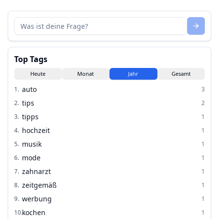
Top Tags
Heute
Monat
Jahr
Gesamt
auto
1
.
3
tips
2
.
2
tipps
3
.
1
hochzeit
4
.
1
musik
5
.
1
mode
6
.
1
zahnarzt
7
.
1
zeitgemäß
8
.
1
werbung
9
.
1
kochen
10
.
1