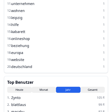
unternehmen
11
.
1
wohnen
12
.
1
leipzig
13
.
1
hilfe
14
.
1
kabarett
15
.
1
onlineshop
16
.
1
beziehung
17
.
1
europa
18
.
1
website
19
.
1
deutschland
20
.
1
Top Benutzer
Heute
Monat
Jahr
Gesamt
Zynto
1
.
105
P.
blattlaus
2
.
99
P.
marabu
3
.
92
P.