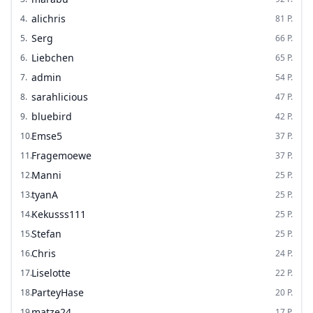
alichris
4
.
81
P.
Serg
5
.
66
P.
Liebchen
6
.
65
P.
admin
7
.
54
P.
sarahlicious
8
.
47
P.
bluebird
9
.
42
P.
Emse5
10
.
37
P.
Fragemoewe
11
.
37
P.
Manni
12
.
25
P.
tyanA
13
.
25
P.
Kekusss111
14
.
25
P.
Stefan
15
.
25
P.
Chris
16
.
24
P.
Liselotte
17
.
22
P.
ParteyHase
18
.
20
P.
matze24
19
.
17
P.