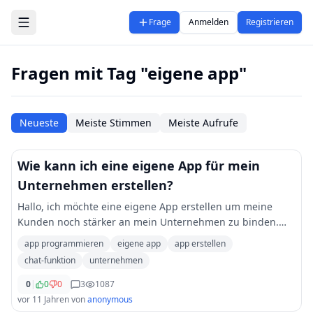
Zum Hauptinhalt springen
Frage
Anmelden
Registrieren
Fragen mit Tag "eigene app"
Neueste
Meiste Stimmen
Meiste Aufrufe
Wie kann ich eine eigene App für mein
Unternehmen erstellen?
Hallo, ich möchte eine eigene App erstellen um meine
Kunden noch stärker an mein Unternehmen zu binden.
Die App soll meine Facebook-Stream aufs Handy bringen,
app programmieren
eigene app
app erstellen
eine Chatfunktion beinhalten und Push-Nac
...
chat-funktion
unternehmen
0
|
0
0
3
1087
vor 11 Jahren
von
anonymous