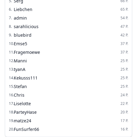
Serg
5
.
66
P.
Liebchen
6
.
65
P.
admin
7
.
54
P.
sarahlicious
8
.
47
P.
bluebird
9
.
42
P.
Emse5
10
.
37
P.
Fragemoewe
11
.
37
P.
Manni
12
.
25
P.
tyanA
13
.
25
P.
Kekusss111
14
.
25
P.
Stefan
15
.
25
P.
Chris
16
.
24
P.
Liselotte
17
.
22
P.
ParteyHase
18
.
20
P.
matze24
19
.
17
P.
FunSurfer66
20
.
16
P.