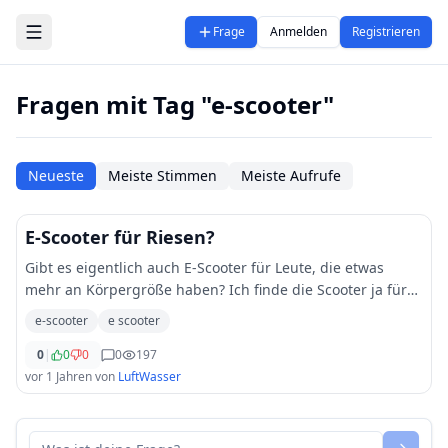
Zum Hauptinhalt springen
Frage
Anmelden
Registrieren
Fragen mit Tag "e-scooter"
Neueste
Meiste Stimmen
Meiste Aufrufe
E-Scooter für Riesen?
Gibt es eigentlich auch E-Scooter für Leute, die etwas
mehr an Körpergröße haben? Ich finde die Scooter ja für
kurze Strecken recht praktisch, aber muss teilweise doch
e-scooter
e scooter
sehr krumm und gebeugt stehen, w
...
0
|
0
0
0
197
vor 1 Jahren
von
LuftWasser