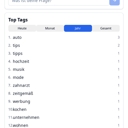
Top Tags
Heute
Monat
Jahr
Gesamt
auto
1
.
3
tips
2
.
2
tipps
3
.
1
hochzeit
4
.
1
musik
5
.
1
mode
6
.
1
zahnarzt
7
.
1
zeitgemäß
8
.
1
werbung
9
.
1
kochen
10
.
1
unternehmen
11
.
1
wohnen
12
.
1