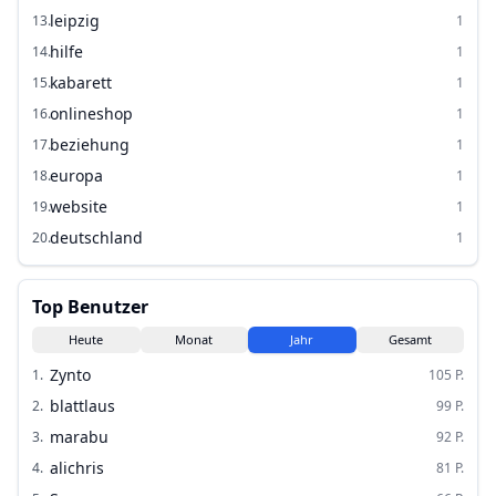
leipzig
13
.
1
hilfe
14
.
1
kabarett
15
.
1
onlineshop
16
.
1
beziehung
17
.
1
europa
18
.
1
website
19
.
1
deutschland
20
.
1
Top Benutzer
Heute
Monat
Jahr
Gesamt
Zynto
1
.
105
P.
blattlaus
2
.
99
P.
marabu
3
.
92
P.
alichris
4
.
81
P.