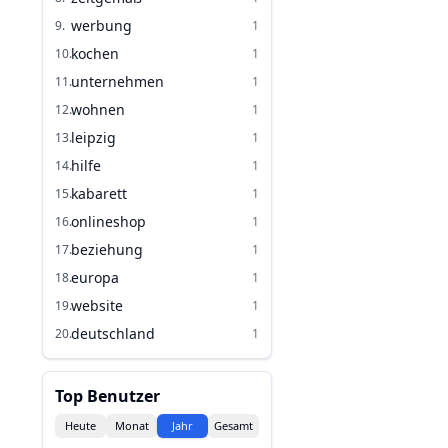
werbung
9
.
1
kochen
10
.
1
unternehmen
11
.
1
wohnen
12
.
1
leipzig
13
.
1
hilfe
14
.
1
kabarett
15
.
1
onlineshop
16
.
1
beziehung
17
.
1
europa
18
.
1
website
19
.
1
deutschland
20
.
1
Top Benutzer
Heute
Monat
Jahr
Gesamt