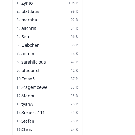
Zynto
1
.
105
P.
blattlaus
2
.
99
P.
marabu
3
.
92
P.
alichris
4
.
81
P.
Serg
5
.
66
P.
Liebchen
6
.
65
P.
admin
7
.
54
P.
sarahlicious
8
.
47
P.
bluebird
9
.
42
P.
Emse5
10
.
37
P.
Fragemoewe
11
.
37
P.
Manni
12
.
25
P.
tyanA
13
.
25
P.
Kekusss111
14
.
25
P.
Stefan
15
.
25
P.
Chris
16
.
24
P.