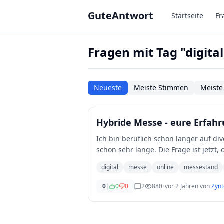
Zum Hauptinhalt springen
GuteAntwort
Startseite
Fr
Fragen mit Tag "digital
Neueste
Meiste Stimmen
Meiste
Hybride Messe - eure Erfa
Ich bin beruflich schon länger auf 
schon sehr lange. Die Frage ist jetzt,
digital
messe
online
messestand
0
|
0
0
2
880
•
vor 2 Jahren
von
Zynt