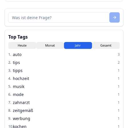
Top Tags
Heute
Monat
Jahr
Gesamt
auto
1
.
3
tips
2
.
2
tipps
3
.
1
hochzeit
4
.
1
musik
5
.
1
mode
6
.
1
zahnarzt
7
.
1
zeitgemäß
8
.
1
werbung
9
.
1
kochen
10
.
1