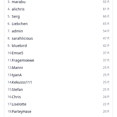
marabu
3
.
92
P.
alichris
4
.
81
P.
Serg
5
.
66
P.
Liebchen
6
.
65
P.
admin
7
.
54
P.
sarahlicious
8
.
47
P.
bluebird
9
.
42
P.
Emse5
10
.
37
P.
Fragemoewe
11
.
37
P.
Manni
12
.
25
P.
tyanA
13
.
25
P.
Kekusss111
14
.
25
P.
Stefan
15
.
25
P.
Chris
16
.
24
P.
Liselotte
17
.
22
P.
ParteyHase
18
.
20
P.