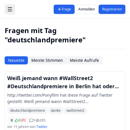
Zum Hauptinhalt springen
Frage
Anmelden
Registrieren
Fragen mit Tag
"deutschlandpremiere"
Neueste
Meiste Stimmen
Meiste Aufrufe
Weiß jemand wann #WallStreet2
#Deutschlandpremiere in Berlin hat oder
war die schon?
http://twitter.com/Ponyfilm hat diese Frage auf Twitter
gestellt: Weiß jemand wann WallStreet2
Deutschlandpremiere in Berlin hat oder war die schon??
deutschlandpremiere
danke
wallstreet2
Danke Hilfe
0
|
0
0
1
285
vor 15 Jahren
von
Twitter