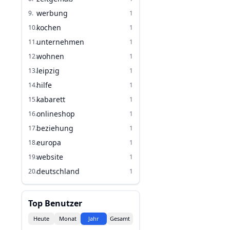
werbung
9
.
1
kochen
10
.
1
unternehmen
11
.
1
wohnen
12
.
1
leipzig
13
.
1
hilfe
14
.
1
kabarett
15
.
1
onlineshop
16
.
1
beziehung
17
.
1
europa
18
.
1
website
19
.
1
deutschland
20
.
1
Top Benutzer
Heute
Monat
Jahr
Gesamt