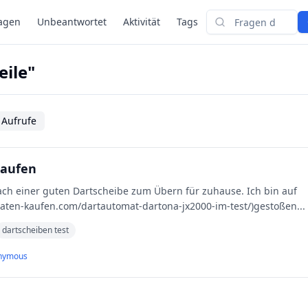
agen
Unbeantwortet
Aktivität
Tags
Suchen
eile"
 Aufrufe
kaufen
omaten-kaufen.com/dartautomat-dartona-jx2000-im-test/)gestoßen
...
dartscheiben test
nymous