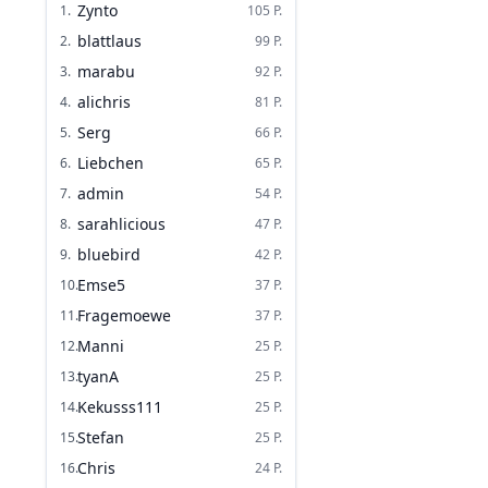
Zynto
1
.
105
P.
blattlaus
2
.
99
P.
marabu
3
.
92
P.
alichris
4
.
81
P.
Serg
5
.
66
P.
Liebchen
6
.
65
P.
admin
7
.
54
P.
sarahlicious
8
.
47
P.
bluebird
9
.
42
P.
Emse5
10
.
37
P.
Fragemoewe
11
.
37
P.
Manni
12
.
25
P.
tyanA
13
.
25
P.
Kekusss111
14
.
25
P.
Stefan
15
.
25
P.
Chris
16
.
24
P.