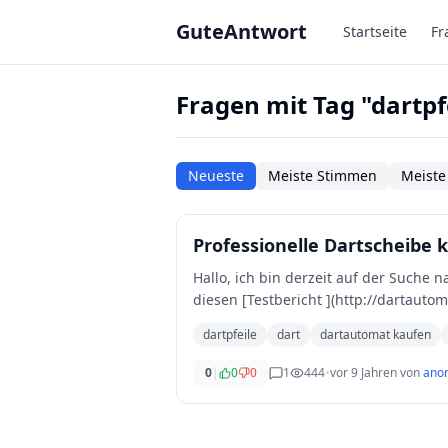
Zum Hauptinhalt springen
GuteAntwort
Startseite
Fr
Fragen mit Tag "dartpf
Neueste
Meiste Stimmen
Meiste
Professionelle Dartscheibe 
Hallo, ich bin derzeit auf der Suche nach einer guten Dartscheibe zum Übern für zuhause. Ich bin auf
diesen [Testbericht ](http://dartaut
dartpfeile
dart
dartautomat kaufen
0
|
0
0
1
444
•
vor 9 Jahren
von
ano