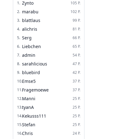
Zynto
1
.
105
P.
marabu
2
.
102
P.
blattlaus
3
.
99
P.
alichris
4
.
81
P.
Serg
5
.
66
P.
Liebchen
6
.
65
P.
admin
7
.
54
P.
sarahlicious
8
.
47
P.
bluebird
9
.
42
P.
Emse5
10
.
37
P.
Fragemoewe
11
.
37
P.
Manni
12
.
25
P.
tyanA
13
.
25
P.
Kekusss111
14
.
25
P.
Stefan
15
.
25
P.
Chris
16
.
24
P.