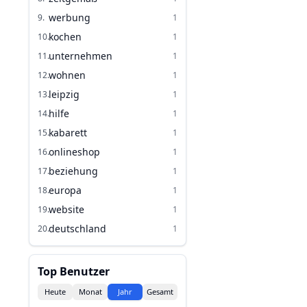
werbung
9
.
1
kochen
10
.
1
unternehmen
11
.
1
wohnen
12
.
1
leipzig
13
.
1
hilfe
14
.
1
kabarett
15
.
1
onlineshop
16
.
1
beziehung
17
.
1
europa
18
.
1
website
19
.
1
deutschland
20
.
1
Top Benutzer
Heute
Monat
Jahr
Gesamt