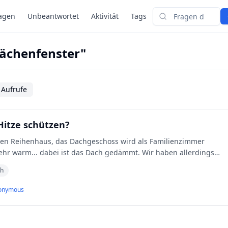
agen
Unbeantwortet
Aktivität
Tags
Suchen
lächenfenster"
 Aufrufe
Hitze schützen?
uen Reihenhaus, das Dachgeschoss wird als Familienzimmer
 sehr warm... dabei ist das Dach gedämmt. Wir haben allerdings
ch
onymous