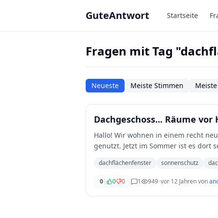
Zum Hauptinhalt springen
GuteAntwort
Startseite
Fr
Fragen mit Tag "dachf
Neueste
Meiste Stimmen
Meiste
Dachgeschoss... Räume vor 
Hallo! Wir wohnen in einem recht ne
genutzt. Jetzt im Sommer ist es dort
ziemlich
...
dachflächenfenster
sonnenschutz
da
0
|
0
0
1
949
•
vor 12 Jahren
von
an