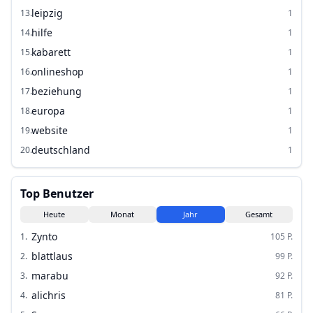
leipzig
13
.
1
hilfe
14
.
1
kabarett
15
.
1
onlineshop
16
.
1
beziehung
17
.
1
europa
18
.
1
website
19
.
1
deutschland
20
.
1
Top Benutzer
Heute
Monat
Jahr
Gesamt
Zynto
1
.
105
P.
blattlaus
2
.
99
P.
marabu
3
.
92
P.
alichris
4
.
81
P.