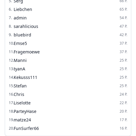
Serg
5
.
66
P.
Liebchen
6
.
65
P.
admin
7
.
54
P.
sarahlicious
8
.
47
P.
bluebird
9
.
42
P.
Emse5
10
.
37
P.
Fragemoewe
11
.
37
P.
Manni
12
.
25
P.
tyanA
13
.
25
P.
Kekusss111
14
.
25
P.
Stefan
15
.
25
P.
Chris
16
.
24
P.
Liselotte
17
.
22
P.
ParteyHase
18
.
20
P.
matze24
19
.
17
P.
FunSurfer66
20
.
16
P.