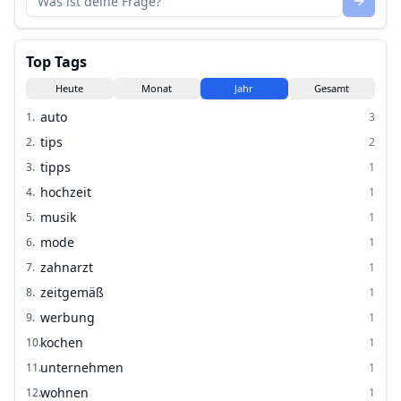
Top Tags
Heute
Monat
Jahr
Gesamt
auto
1
.
3
tips
2
.
2
tipps
3
.
1
hochzeit
4
.
1
musik
5
.
1
mode
6
.
1
zahnarzt
7
.
1
zeitgemäß
8
.
1
werbung
9
.
1
kochen
10
.
1
unternehmen
11
.
1
wohnen
12
.
1