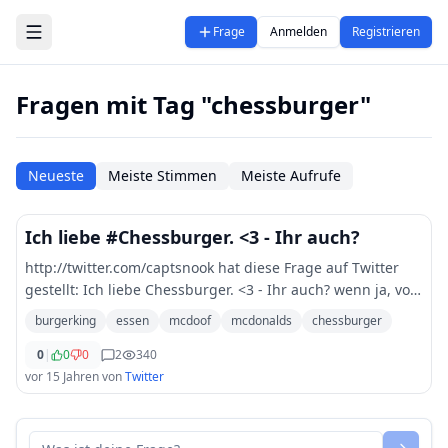
Zum Hauptinhalt springen
Frage
Anmelden
Registrieren
Fragen mit Tag "chessburger"
Neueste
Meiste Stimmen
Meiste Aufrufe
Ich liebe #Chessburger. <3 - Ihr auch?
http://twitter.com/captsnook hat diese Frage auf Twitter
gestellt: Ich liebe Chessburger. <3 - Ihr auch? wenn ja, vom
McDonalds oder doch vom Burgerking? frage essen
burgerking
essen
mcdoof
mcdonalds
chessburger
mcdoof
0
|
0
0
2
340
vor 15 Jahren
von
Twitter