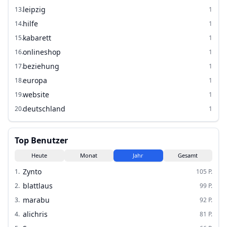
leipzig
13
.
1
hilfe
14
.
1
kabarett
15
.
1
onlineshop
16
.
1
beziehung
17
.
1
europa
18
.
1
website
19
.
1
deutschland
20
.
1
Top Benutzer
Heute
Monat
Jahr
Gesamt
Zynto
1
.
105
P.
blattlaus
2
.
99
P.
marabu
3
.
92
P.
alichris
4
.
81
P.