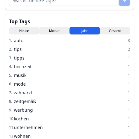
Top Tags
Heute
Monat
Jahr
Gesamt
auto
1
.
3
tips
2
.
2
tipps
3
.
1
hochzeit
4
.
1
musik
5
.
1
mode
6
.
1
zahnarzt
7
.
1
zeitgemäß
8
.
1
werbung
9
.
1
kochen
10
.
1
unternehmen
11
.
1
wohnen
12
.
1