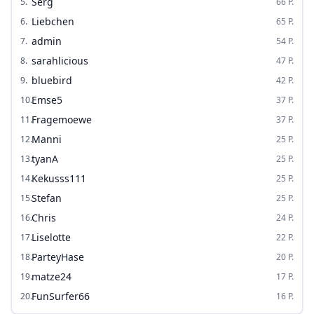
Serg
5
.
66
P.
Liebchen
6
.
65
P.
admin
7
.
54
P.
sarahlicious
8
.
47
P.
bluebird
9
.
42
P.
Emse5
10
.
37
P.
Fragemoewe
11
.
37
P.
Manni
12
.
25
P.
tyanA
13
.
25
P.
Kekusss111
14
.
25
P.
Stefan
15
.
25
P.
Chris
16
.
24
P.
Liselotte
17
.
22
P.
ParteyHase
18
.
20
P.
matze24
19
.
17
P.
FunSurfer66
20
.
16
P.