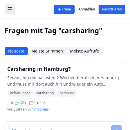
Zum Hauptinhalt springen
Frage
Anmelden
Registrieren
Fragen mit Tag "carsharing"
Neueste
Meiste Stimmen
Meiste Aufrufe
Carsharing in Hamburg?
Servus, bin die nächsten 2 Wochen beruflich in Hamburg
und muss mir dort auch hin und wieder ein Auto
ausleihen. Werde wohl am ehesten auf irgendeinen
erfahrungen
carsharing
hamburg
Carsharing-Anbieter setzen. Deshalb wollte ich
...
0
|
0
0
0
336
vor 8 Jahren
von
mobrunsli