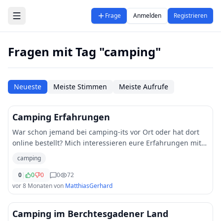
Zum Hauptinhalt springen
Frage
Anmelden
Registrieren
Fragen mit Tag "camping"
Neueste
Meiste Stimmen
Meiste Aufrufe
Camping Erfahrungen
War schon jemand bei camping-its vor Ort oder hat dort
online bestellt? Mich interessieren eure Erfahrungen mit
Beratung, Bestellablauf, Lieferzeiten und ob ihr mit
camping
Service und Qualität der angebotene
...
0
|
0
0
0
72
vor 8 Monaten
von
MatthiasGerhard
Camping im Berchtesgadener Land