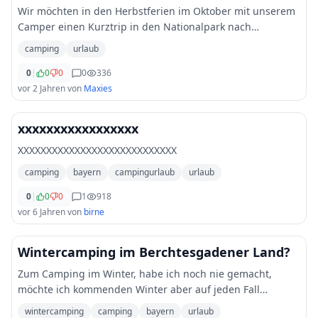
Wir möchten in den Herbstferien im Oktober mit unserem
Camper einen Kurztrip in den Nationalpark nach
Berchtesgaden unternehmen. Dort wollen wir ein paar
camping
urlaub
Tage Erholung finden und die Landschaft und gu
...
0
|
0
0
0
336
vor 2 Jahren
von
Maxies
xxxxxxxxxxxxxxxxx
XXXXXXXXXXXXXXXXXXXXXXXXXXXX
camping
bayern
campingurlaub
urlaub
0
|
0
0
1
918
vor 6 Jahren
von
birne
Wintercamping im Berchtesgadener Land?
Zum Camping im Winter, habe ich noch nie gemacht,
möchte ich kommenden Winter aber auf jeden Fall
machen. Wie man an der Frage schon erkennen kann, soll
wintercamping
camping
bayern
urlaub