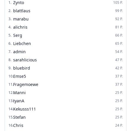
Zynto
1
.
105
P.
blattlaus
2
.
99
P.
marabu
3
.
92
P.
alichris
4
.
81
P.
Serg
5
.
66
P.
Liebchen
6
.
65
P.
admin
7
.
54
P.
sarahlicious
8
.
47
P.
bluebird
9
.
42
P.
Emse5
10
.
37
P.
Fragemoewe
11
.
37
P.
Manni
12
.
25
P.
tyanA
13
.
25
P.
Kekusss111
14
.
25
P.
Stefan
15
.
25
P.
Chris
16
.
24
P.