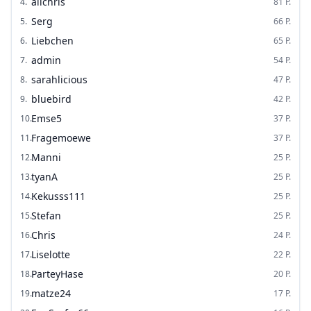
alichris
4
.
81
P.
Serg
5
.
66
P.
Liebchen
6
.
65
P.
admin
7
.
54
P.
sarahlicious
8
.
47
P.
bluebird
9
.
42
P.
Emse5
10
.
37
P.
Fragemoewe
11
.
37
P.
Manni
12
.
25
P.
tyanA
13
.
25
P.
Kekusss111
14
.
25
P.
Stefan
15
.
25
P.
Chris
16
.
24
P.
Liselotte
17
.
22
P.
ParteyHase
18
.
20
P.
matze24
19
.
17
P.