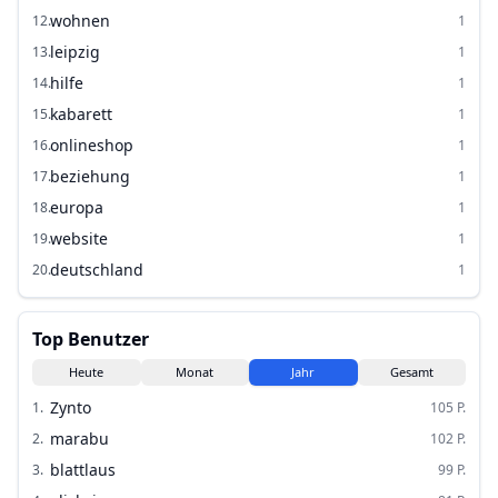
wohnen
12
.
1
leipzig
13
.
1
hilfe
14
.
1
kabarett
15
.
1
onlineshop
16
.
1
beziehung
17
.
1
europa
18
.
1
website
19
.
1
deutschland
20
.
1
Top Benutzer
Heute
Monat
Jahr
Gesamt
Zynto
1
.
105
P.
marabu
2
.
102
P.
blattlaus
3
.
99
P.