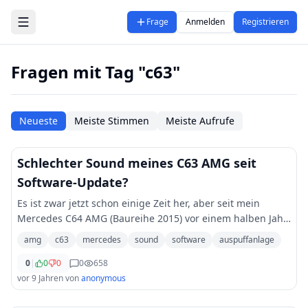
Zum Hauptinhalt springen
Frage
Anmelden
Registrieren
Fragen mit Tag "c63"
Neueste
Meiste Stimmen
Meiste Aufrufe
Schlechter Sound meines C63 AMG seit
Software-Update?
Es ist zwar jetzt schon einige Zeit her, aber seit mein
Mercedes C64 AMG (Baureihe 2015) vor einem halben Jahr
oder so ein Software-Update bekommen hat, kann ich die
amg
c63
mercedes
sound
software
auspuffanlage
Auspuffklappen nicht mehr so steue
...
0
|
0
0
0
658
vor 9 Jahren
von
anonymous