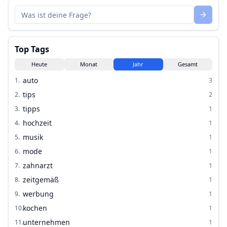
Top Tags
Heute
Monat
Jahr
Gesamt
auto
1
.
3
tips
2
.
2
tipps
3
.
1
hochzeit
4
.
1
musik
5
.
1
mode
6
.
1
zahnarzt
7
.
1
zeitgemäß
8
.
1
werbung
9
.
1
kochen
10
.
1
unternehmen
11
.
1