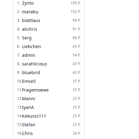
Zynto
1
.
105
P.
marabu
2
.
102
P.
blattlaus
3
.
99
P.
alichris
4
.
81
P.
Serg
5
.
66
P.
Liebchen
6
.
65
P.
admin
7
.
54
P.
sarahlicious
8
.
47
P.
bluebird
9
.
42
P.
Emse5
10
.
37
P.
Fragemoewe
11
.
37
P.
Manni
12
.
25
P.
tyanA
13
.
25
P.
Kekusss111
14
.
25
P.
Stefan
15
.
25
P.
Chris
16
.
24
P.