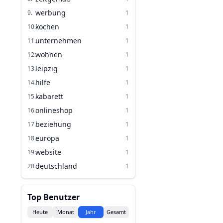
werbung
9
.
1
kochen
10
.
1
unternehmen
11
.
1
wohnen
12
.
1
leipzig
13
.
1
hilfe
14
.
1
kabarett
15
.
1
onlineshop
16
.
1
beziehung
17
.
1
europa
18
.
1
website
19
.
1
deutschland
20
.
1
Top Benutzer
Heute
Monat
Jahr
Gesamt