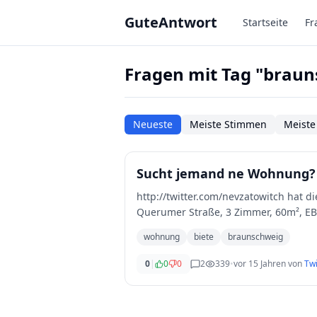
Zum Hauptinhalt springen
GuteAntwort
Startseite
Fr
Fragen mit Tag "brau
Neueste
Meiste Stimmen
Meiste
Sucht jemand ne Wohnung?
http://twitter.com/nevzatowitch hat d
Querumer Straße, 3 Zimmer, 60m², EB
Biete
wohnung
biete
braunschweig
0
|
0
0
2
339
•
vor 15 Jahren
von
Twi