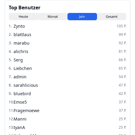
Top Benutzer
Heute
Monat
Jahr
Gesamt
Zynto
1
.
105
P.
blattlaus
2
.
99
P.
marabu
3
.
92
P.
alichris
4
.
81
P.
Serg
5
.
66
P.
Liebchen
6
.
65
P.
admin
7
.
54
P.
sarahlicious
8
.
47
P.
bluebird
9
.
42
P.
Emse5
10
.
37
P.
Fragemoewe
11
.
37
P.
Manni
12
.
25
P.
tyanA
13
.
25
P.