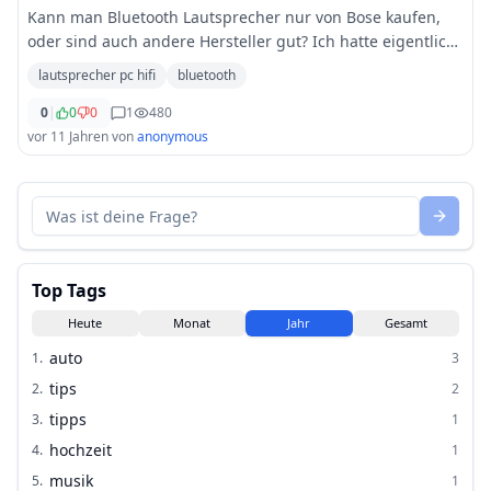
Kann man Bluetooth Lautsprecher nur von Bose kaufen,
oder sind auch andere Hersteller gut? Ich hatte eigentlich
vor dieses Gerät hier zu erwerben. http://www.bluetooth-
lautsprecher pc hifi
bluetooth
lautsprecher-tests.de/bose-blue
...
0
|
0
0
1
480
vor 11 Jahren
von
anonymous
Top Tags
Heute
Monat
Jahr
Gesamt
auto
1
.
3
tips
2
.
2
tipps
3
.
1
hochzeit
4
.
1
musik
5
.
1