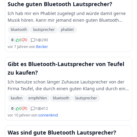
Suche guten Bluetooth Lautsprecher?
Ich hab mir ein Phablet zugelegt und würde damit gerne
Musik hören. Kann mir jemand einen guten Bluetooth
Lautsprecher empfehlen? Mit gutem Klang und
bluetooth
lautsprecher
phablet
ordentlicher Reichweite?
0
|
0
0
1
290
vor 7 Jahren
von
Becker
Gibt es Bluetooth-Lautsprecher von Teufel
zu kaufen?
Ich benutze schon länger Zuhause Lautsprecher von der
Firma Teufel, die durch einen guten Klang und durch eine
hohe Qualität überzeugen. Meine Frage an euch, gibt es
kaufen
empfehlen
bluetooth
lautsprecher
von dieser Firma auch Bluetooth-La
...
0
|
0
0
1
412
vor 10 Jahren
von
sonnenkind
Was sind gute Bluetooth Lautsprecher?