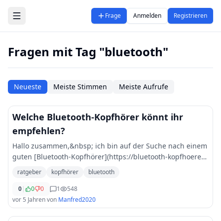
Zum Hauptinhalt springen
Frage
Anmelden
Registrieren
Fragen mit Tag "bluetooth"
Neueste
Meiste Stimmen
Meiste Aufrufe
Welche Bluetooth-Kopfhörer könnt ihr
empfehlen?
Hallo zusammen,&nbsp; ich bin auf der Suche nach einem
guten [Bluetooth-Kopfhörer](https://bluetooth-kopfhoerer-
testsieger.de/bluetooth-kopfhoerer-test-unter-100-euro/).
ratgeber
kopfhörer
bluetooth
Welche Modelle könnt ihr so e
...
0
|
0
0
1
548
vor 5 Jahren
von
Manfred2020