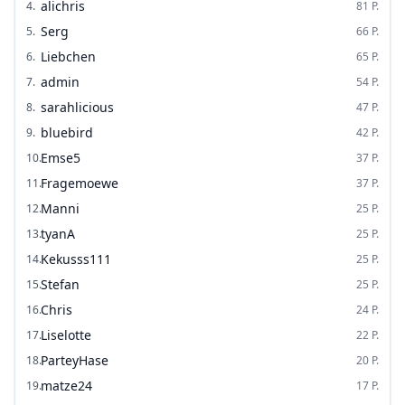
alichris
4
.
81
P.
Serg
5
.
66
P.
Liebchen
6
.
65
P.
admin
7
.
54
P.
sarahlicious
8
.
47
P.
bluebird
9
.
42
P.
Emse5
10
.
37
P.
Fragemoewe
11
.
37
P.
Manni
12
.
25
P.
tyanA
13
.
25
P.
Kekusss111
14
.
25
P.
Stefan
15
.
25
P.
Chris
16
.
24
P.
Liselotte
17
.
22
P.
ParteyHase
18
.
20
P.
matze24
19
.
17
P.