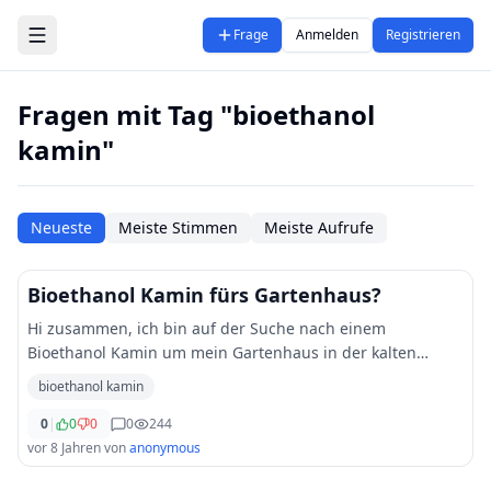
Zum Hauptinhalt springen
Frage
Anmelden
Registrieren
Fragen mit Tag "bioethanol
kamin"
Neueste
Meiste Stimmen
Meiste Aufrufe
Bioethanol Kamin fürs Gartenhaus?
Hi zusammen, ich bin auf der Suche nach einem
Bioethanol Kamin um mein Gartenhaus in der kalten
Wintertagen etwas zu erwärmen. Ich weiss bereits dass
bioethanol kamin
ein Bioethanol Kamin nicht wirklich viel Wärme ab
...
0
|
0
0
0
244
vor 8 Jahren
von
anonymous