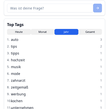
Top Tags
Heute
Monat
Jahr
Gesamt
auto
1
.
3
tips
2
.
2
tipps
3
.
1
hochzeit
4
.
1
musik
5
.
1
mode
6
.
1
zahnarzt
7
.
1
zeitgemäß
8
.
1
werbung
9
.
1
kochen
10
.
1
unternehmen
11
.
1