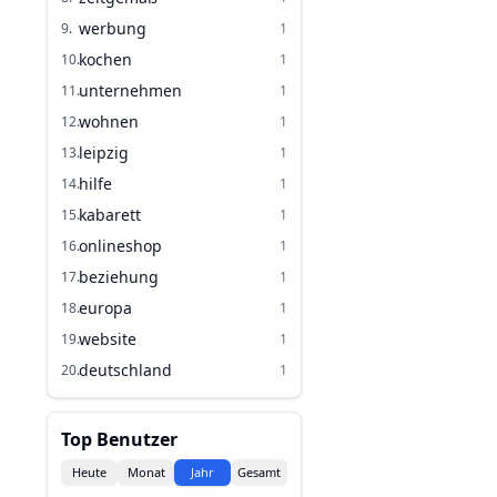
werbung
9
.
1
kochen
10
.
1
unternehmen
11
.
1
wohnen
12
.
1
leipzig
13
.
1
hilfe
14
.
1
kabarett
15
.
1
onlineshop
16
.
1
beziehung
17
.
1
europa
18
.
1
website
19
.
1
deutschland
20
.
1
Top Benutzer
Heute
Monat
Jahr
Gesamt