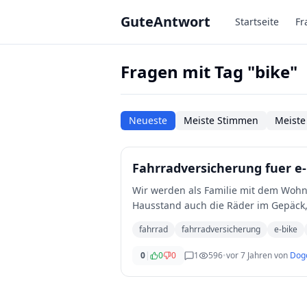
Zum Hauptinhalt springen
GuteAntwort
Startseite
Fr
Fragen mit Tag "bike"
Neueste
Meiste Stimmen
Meiste
Fahrradversicherung fuer e
Wir werden als Familie mit dem Woh
Hausstand auch die Räder im Gepäck, s
lieber, denn
...
fahrrad
fahrradversicherung
e-bike
0
|
0
0
1
596
•
vor 7 Jahren
von
Dog