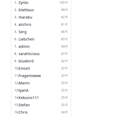
Zynto
1
.
105
P.
blattlaus
2
.
99
P.
marabu
3
.
92
P.
alichris
4
.
81
P.
Serg
5
.
66
P.
Liebchen
6
.
65
P.
admin
7
.
54
P.
sarahlicious
8
.
47
P.
bluebird
9
.
42
P.
Emse5
10
.
37
P.
Fragemoewe
11
.
37
P.
Manni
12
.
25
P.
tyanA
13
.
25
P.
Kekusss111
14
.
25
P.
Stefan
15
.
25
P.
Chris
16
.
24
P.