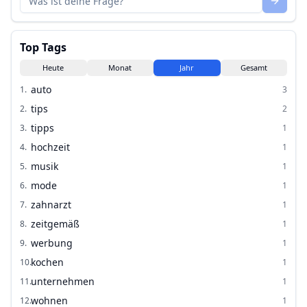
Top Tags
Heute
Monat
Jahr
Gesamt
auto
1
.
3
tips
2
.
2
tipps
3
.
1
hochzeit
4
.
1
musik
5
.
1
mode
6
.
1
zahnarzt
7
.
1
zeitgemäß
8
.
1
werbung
9
.
1
kochen
10
.
1
unternehmen
11
.
1
wohnen
12
.
1