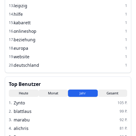
leipzig
13
.
1
hilfe
14
.
1
kabarett
15
.
1
onlineshop
16
.
1
beziehung
17
.
1
europa
18
.
1
website
19
.
1
deutschland
20
.
1
Top Benutzer
Heute
Monat
Jahr
Gesamt
Zynto
1
.
105
P.
blattlaus
2
.
99
P.
marabu
3
.
92
P.
alichris
4
.
81
P.