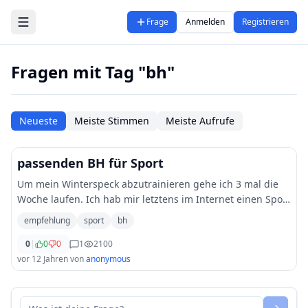
Zum Hauptinhalt springen
Frage
Anmelden
Registrieren
Fragen mit Tag "bh"
Neueste
Meiste Stimmen
Meiste Aufrufe
passenden BH für Sport
Um mein Winterspeck abzutrainieren gehe ich 3 mal die
Woche laufen. Ich hab mir letztens im Internet einen Sport
BH gekauft der aber schrecklich war...sitzt überhaupt
empfehlung
sport
bh
nicht..und halt bringt er auch ni
...
0
|
0
0
1
2100
vor 12 Jahren
von
anonymous