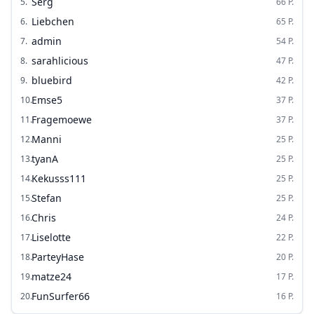
Serg
5
.
66
P.
Liebchen
6
.
65
P.
admin
7
.
54
P.
sarahlicious
8
.
47
P.
bluebird
9
.
42
P.
Emse5
10
.
37
P.
Fragemoewe
11
.
37
P.
Manni
12
.
25
P.
tyanA
13
.
25
P.
Kekusss111
14
.
25
P.
Stefan
15
.
25
P.
Chris
16
.
24
P.
Liselotte
17
.
22
P.
ParteyHase
18
.
20
P.
matze24
19
.
17
P.
FunSurfer66
20
.
16
P.