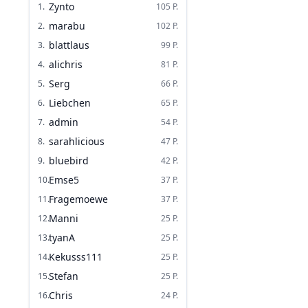
Zynto
1
.
105
P.
marabu
2
.
102
P.
blattlaus
3
.
99
P.
alichris
4
.
81
P.
Serg
5
.
66
P.
Liebchen
6
.
65
P.
admin
7
.
54
P.
sarahlicious
8
.
47
P.
bluebird
9
.
42
P.
Emse5
10
.
37
P.
Fragemoewe
11
.
37
P.
Manni
12
.
25
P.
tyanA
13
.
25
P.
Kekusss111
14
.
25
P.
Stefan
15
.
25
P.
Chris
16
.
24
P.