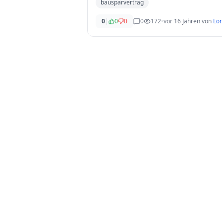
bausparvertrag
0
|
0
0
0
172
•
vor 16 Jahren
von
Lo