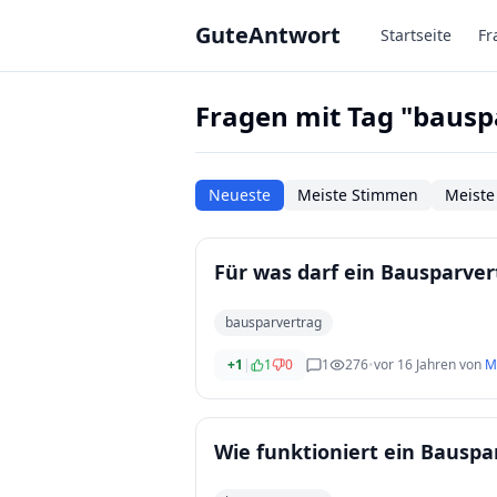
Zum Hauptinhalt springen
GuteAntwort
Startseite
Fr
Fragen mit Tag "bausp
Neueste
Meiste Stimmen
Meiste
Für was darf ein Bausparve
bausparvertrag
+1
|
1
0
1
276
•
vor 16 Jahren
von
M
Wie funktioniert ein Bauspa