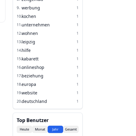
werbung
9
.
1
kochen
10
.
1
unternehmen
11
.
1
wohnen
12
.
1
leipzig
13
.
1
hilfe
14
.
1
kabarett
15
.
1
onlineshop
16
.
1
beziehung
17
.
1
europa
18
.
1
website
19
.
1
deutschland
20
.
1
Top Benutzer
Heute
Monat
Jahr
Gesamt