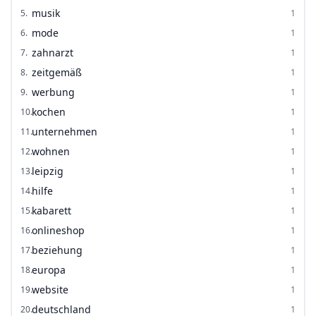
musik
5
.
1
mode
6
.
1
zahnarzt
7
.
1
zeitgemäß
8
.
1
werbung
9
.
1
kochen
10
.
1
unternehmen
11
.
1
wohnen
12
.
1
leipzig
13
.
1
hilfe
14
.
1
kabarett
15
.
1
onlineshop
16
.
1
beziehung
17
.
1
europa
18
.
1
website
19
.
1
deutschland
20
.
1