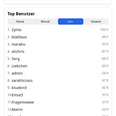
Top Benutzer
Heute
Monat
Jahr
Gesamt
Zynto
1
.
105
P.
blattlaus
2
.
99
P.
marabu
3
.
92
P.
alichris
4
.
81
P.
Serg
5
.
66
P.
Liebchen
6
.
65
P.
admin
7
.
54
P.
sarahlicious
8
.
47
P.
bluebird
9
.
42
P.
Emse5
10
.
37
P.
Fragemoewe
11
.
37
P.
Manni
12
.
25
P.