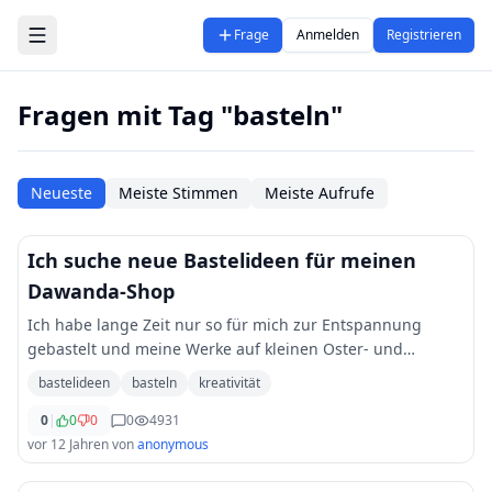
Zum Hauptinhalt springen
Frage
Anmelden
Registrieren
Fragen mit Tag "basteln"
Neueste
Meiste Stimmen
Meiste Aufrufe
Ich suche neue Bastelideen für meinen
Dawanda-Shop
Ich habe lange Zeit nur so für mich zur Entspannung
gebastelt und meine Werke auf kleinen Oster- und
Weihnachtsmärkten verkauft. Jetzt möchte ich den
bastelideen
basteln
kreativität
nächsten Schritt machen und einen Shop bei Dawanda
...
0
|
0
0
0
4931
vor 12 Jahren
von
anonymous