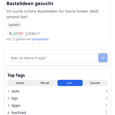
Bastelideen gesucht
Ich suche schöne Bastelideen für meine Kinder. Weiß
jemand Rat?
basteln
0
|
0
0
0
217
vor 12 Jahren
von
anonymous
Top Tags
Heute
Monat
Jahr
Gesamt
auto
1
.
3
tips
2
.
2
tipps
3
.
1
hochzeit
4
.
1