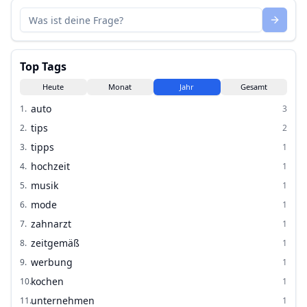
Top Tags
Heute
Monat
Jahr
Gesamt
auto
1
.
3
tips
2
.
2
tipps
3
.
1
hochzeit
4
.
1
musik
5
.
1
mode
6
.
1
zahnarzt
7
.
1
zeitgemäß
8
.
1
werbung
9
.
1
kochen
10
.
1
unternehmen
11
.
1