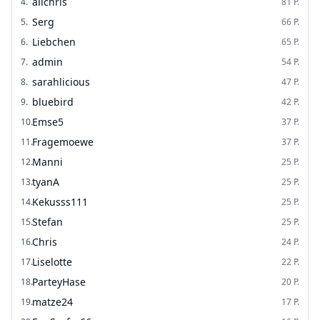
alichris
4
.
81
P.
Serg
5
.
66
P.
Liebchen
6
.
65
P.
admin
7
.
54
P.
sarahlicious
8
.
47
P.
bluebird
9
.
42
P.
Emse5
10
.
37
P.
Fragemoewe
11
.
37
P.
Manni
12
.
25
P.
tyanA
13
.
25
P.
Kekusss111
14
.
25
P.
Stefan
15
.
25
P.
Chris
16
.
24
P.
Liselotte
17
.
22
P.
ParteyHase
18
.
20
P.
matze24
19
.
17
P.