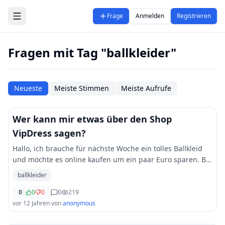
Zum Hauptinhalt springen
Frage
Anmelden
Registrieren
Fragen mit Tag "ballkleider"
Neueste
Meiste Stimmen
Meiste Aufrufe
Wer kann mir etwas über den Shop
VipDress sagen?
Hallo, ich brauche für nächste Woche ein tolles Ballkleid
und möchte es online kaufen um ein paar Euro sparen. Bei
Vipdress http://www.vipdress.de/51-abiballkleider habe ich
ballkleider
ein paar Ballkleider gefu
...
0
|
0
0
0
219
vor 12 Jahren
von
anonymous