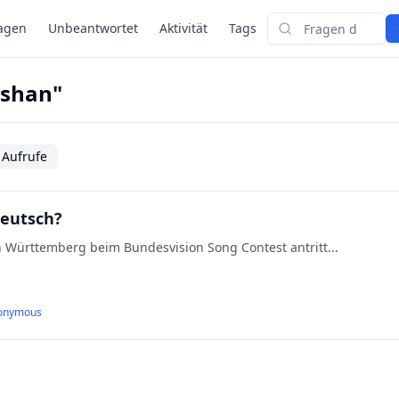
agen
Unbeantwortet
Aktivität
Tags
Suchen
ushan"
 Aufrufe
Deutsch?
 Württemberg beim Bundesvision Song Contest antritt...
onymous