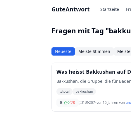
Zum Hauptinhalt springen
GuteAntwort
Startseite
Fr
Fragen mit Tag "bakk
Neueste
Meiste Stimmen
Meiste
Was heisst Bakkushan auf 
Bakkushan, die Gruppe, die für Baden
tvtotal
bakkushan
0
|
0
0
1
207
•
vor 15 Jahren
von
an