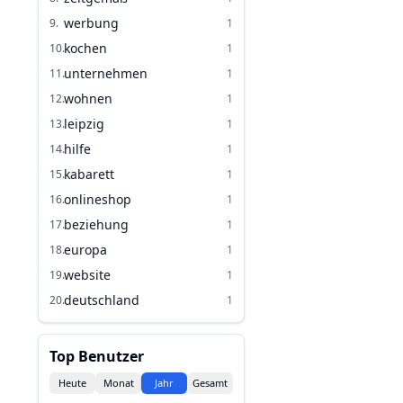
werbung
9
.
1
kochen
10
.
1
unternehmen
11
.
1
wohnen
12
.
1
leipzig
13
.
1
hilfe
14
.
1
kabarett
15
.
1
onlineshop
16
.
1
beziehung
17
.
1
europa
18
.
1
website
19
.
1
deutschland
20
.
1
Top Benutzer
Heute
Monat
Jahr
Gesamt