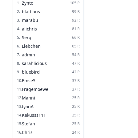
Zynto
1
.
105
P.
blattlaus
2
.
99
P.
marabu
3
.
92
P.
alichris
4
.
81
P.
Serg
5
.
66
P.
Liebchen
6
.
65
P.
admin
7
.
54
P.
sarahlicious
8
.
47
P.
bluebird
9
.
42
P.
Emse5
10
.
37
P.
Fragemoewe
11
.
37
P.
Manni
12
.
25
P.
tyanA
13
.
25
P.
Kekusss111
14
.
25
P.
Stefan
15
.
25
P.
Chris
16
.
24
P.