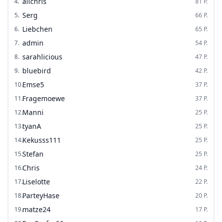
alichris
4
.
81
P.
Serg
5
.
66
P.
Liebchen
6
.
65
P.
admin
7
.
54
P.
sarahlicious
8
.
47
P.
bluebird
9
.
42
P.
Emse5
10
.
37
P.
Fragemoewe
11
.
37
P.
Manni
12
.
25
P.
tyanA
13
.
25
P.
Kekusss111
14
.
25
P.
Stefan
15
.
25
P.
Chris
16
.
24
P.
Liselotte
17
.
22
P.
ParteyHase
18
.
20
P.
matze24
19
.
17
P.