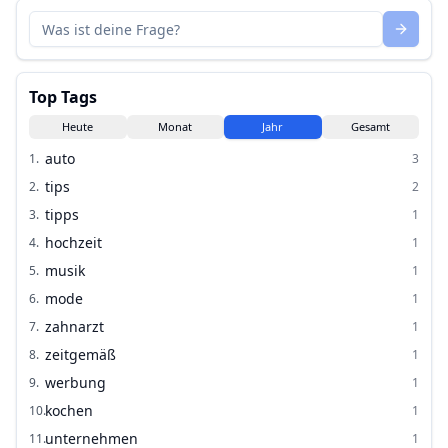
Top Tags
Heute
Monat
Jahr
Gesamt
auto
1
.
3
tips
2
.
2
tipps
3
.
1
hochzeit
4
.
1
musik
5
.
1
mode
6
.
1
zahnarzt
7
.
1
zeitgemäß
8
.
1
werbung
9
.
1
kochen
10
.
1
unternehmen
11
.
1