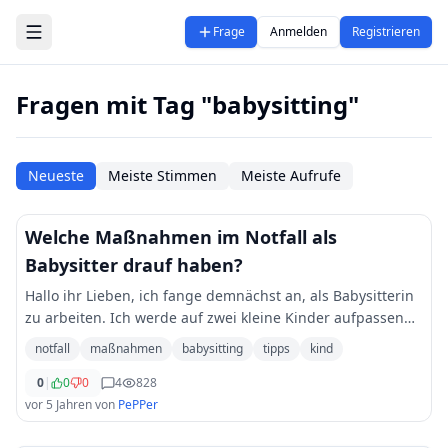
Zum Hauptinhalt springen
Frage
Anmelden
Registrieren
Fragen mit Tag "babysitting"
Neueste
Meiste Stimmen
Meiste Aufrufe
Welche Maßnahmen im Notfall als
Babysitter drauf haben?
Hallo ihr Lieben, ich fange demnächst an, als Babysitterin
zu arbeiten. Ich werde auf zwei kleine Kinder aufpassen
müssen, ein 1-jähriges Mädchen und ein 4-jähriger Junge.
notfall
maßnahmen
babysitting
tipps
kind
Ich kenne die Familie gut u
...
0
|
0
0
4
828
vor 5 Jahren
von
PePPer