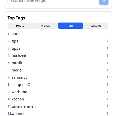
Top Tags
Heute
Monat
Jahr
Gesamt
auto
1
.
3
tips
2
.
2
tipps
3
.
1
hochzeit
4
.
1
musik
5
.
1
mode
6
.
1
zahnarzt
7
.
1
zeitgemäß
8
.
1
werbung
9
.
1
kochen
10
.
1
unternehmen
11
.
1
wohnen
12
.
1