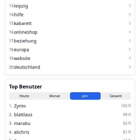
leipzig
13
.
1
hilfe
14
.
1
kabarett
15
.
1
onlineshop
16
.
1
beziehung
17
.
1
europa
18
.
1
website
19
.
1
deutschland
20
.
1
Top Benutzer
Heute
Monat
Jahr
Gesamt
Zynto
1
.
105
P.
blattlaus
2
.
99
P.
marabu
3
.
92
P.
alichris
4
.
81
P.