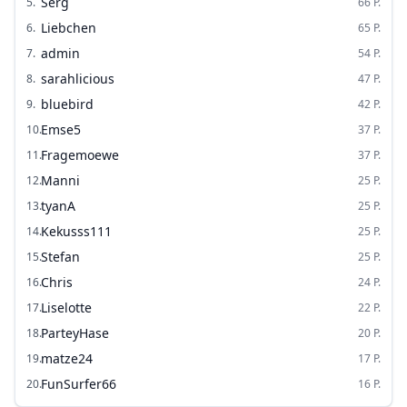
Serg
5
.
66
P.
Liebchen
6
.
65
P.
admin
7
.
54
P.
sarahlicious
8
.
47
P.
bluebird
9
.
42
P.
Emse5
10
.
37
P.
Fragemoewe
11
.
37
P.
Manni
12
.
25
P.
tyanA
13
.
25
P.
Kekusss111
14
.
25
P.
Stefan
15
.
25
P.
Chris
16
.
24
P.
Liselotte
17
.
22
P.
ParteyHase
18
.
20
P.
matze24
19
.
17
P.
FunSurfer66
20
.
16
P.