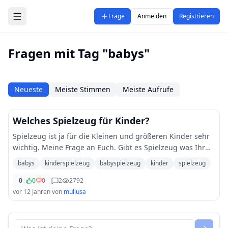
Zum Hauptinhalt springen
Frage
Anmelden
Registrieren
Fragen mit Tag "babys"
Neueste
Meiste Stimmen
Meiste Aufrufe
Welches Spielzeug für Kinder?
Spielzeug ist ja für die Kleinen und größeren Kinder sehr
wichtig. Meine Frage an Euch. Gibt es Spielzeug was Ihr
Euren Kindern nicht schenken würdet da Ihr das als
babys
kinderspielzeug
babyspielzeug
kinder
spielzeug
"sinnlos" erachtet? Ich beispiels
...
0
|
0
0
2
2792
vor 12 Jahren
von
mullusa