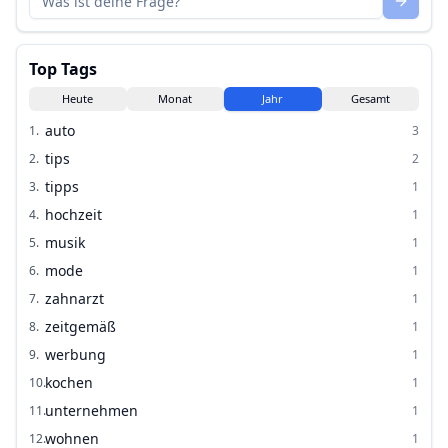
Top Tags
Heute
Monat
Jahr
Gesamt
auto
1
.
3
tips
2
.
2
tipps
3
.
1
hochzeit
4
.
1
musik
5
.
1
mode
6
.
1
zahnarzt
7
.
1
zeitgemäß
8
.
1
werbung
9
.
1
kochen
10
.
1
unternehmen
11
.
1
wohnen
12
.
1