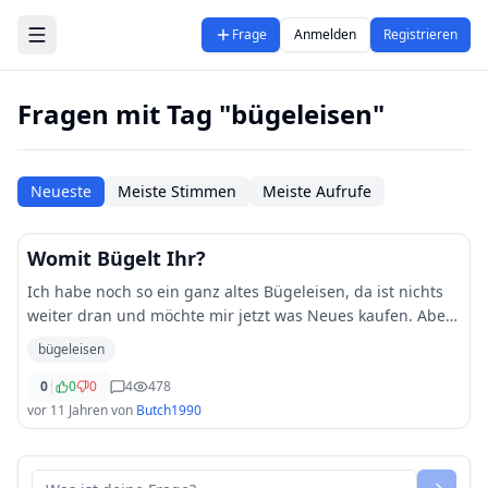
Zum Hauptinhalt springen
Frage
Anmelden
Registrieren
Fragen mit Tag "bügeleisen"
Neueste
Meiste Stimmen
Meiste Aufrufe
Womit Bügelt Ihr?
Ich habe noch so ein ganz altes Bügeleisen, da ist nichts
weiter dran und möchte mir jetzt was Neues kaufen. Aber
soll ich nehmen. Ein Dampfbügeleisen oder doch eine
bügeleisen
Dampfbügelstation? Bitte helft mir
...
0
|
0
0
4
478
vor 11 Jahren
von
Butch1990