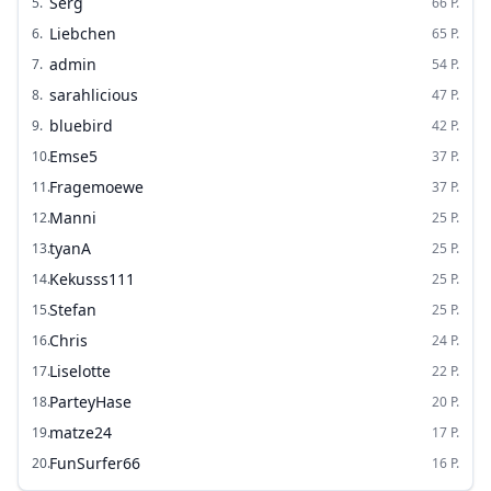
Serg
5
.
66
P.
Liebchen
6
.
65
P.
admin
7
.
54
P.
sarahlicious
8
.
47
P.
bluebird
9
.
42
P.
Emse5
10
.
37
P.
Fragemoewe
11
.
37
P.
Manni
12
.
25
P.
tyanA
13
.
25
P.
Kekusss111
14
.
25
P.
Stefan
15
.
25
P.
Chris
16
.
24
P.
Liselotte
17
.
22
P.
ParteyHase
18
.
20
P.
matze24
19
.
17
P.
FunSurfer66
20
.
16
P.