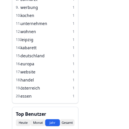
werbung
9
.
1
kochen
10
.
1
unternehmen
11
.
1
wohnen
12
.
1
leipzig
13
.
1
kabarett
14
.
1
deutschland
15
.
1
europa
16
.
1
website
17
.
1
handel
18
.
1
österreich
19
.
1
essen
20
.
1
Top Benutzer
Heute
Monat
Jahr
Gesamt