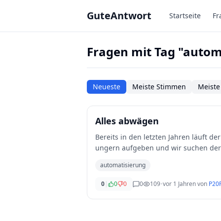
Zum Hauptinhalt springen
GuteAntwort
Startseite
Fr
Fragen mit Tag "autom
Neueste
Meiste Stimmen
Meiste
Alles abwägen
Bereits in den letzten Jahren läuft d
ungern aufgeben und wir suchen der
i
...
automatisierung
0
|
0
0
0
109
•
vor 1 Jahren
von
P20