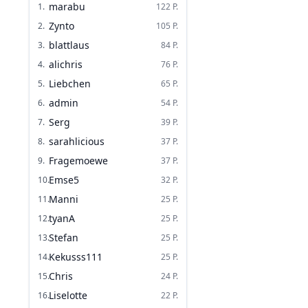
marabu
1
.
122
P.
Zynto
2
.
105
P.
blattlaus
3
.
84
P.
alichris
4
.
76
P.
Liebchen
5
.
65
P.
admin
6
.
54
P.
Serg
7
.
39
P.
sarahlicious
8
.
37
P.
Fragemoewe
9
.
37
P.
Emse5
10
.
32
P.
Manni
11
.
25
P.
tyanA
12
.
25
P.
Stefan
13
.
25
P.
Kekusss111
14
.
25
P.
Chris
15
.
24
P.
Liselotte
16
.
22
P.