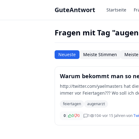
Zum Hauptinhalt springen
GuteAntwort
Startseite
Fr
Fragen mit Tag "augen
Neueste
Meiste Stimmen
Meiste
Warum bekommt man so nen
http://twitter.com/yaelmasters hat d
immer vor Feiertagen??? Wo soll ich d
feiertagen
augenarzt
0
|
0
0
1
104
•
vor 15 Jahren
von
Twi