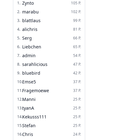
Zynto
1
.
105
P.
marabu
2
.
102
P.
blattlaus
3
.
99
P.
alichris
4
.
81
P.
Serg
5
.
66
P.
Liebchen
6
.
65
P.
admin
7
.
54
P.
sarahlicious
8
.
47
P.
bluebird
9
.
42
P.
Emse5
10
.
37
P.
Fragemoewe
11
.
37
P.
Manni
12
.
25
P.
tyanA
13
.
25
P.
Kekusss111
14
.
25
P.
Stefan
15
.
25
P.
Chris
16
.
24
P.