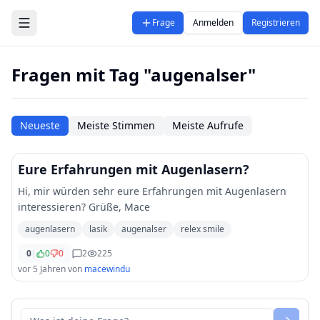
Zum Hauptinhalt springen
Frage
Anmelden
Registrieren
Fragen mit Tag "augenalser"
Neueste
Meiste Stimmen
Meiste Aufrufe
Eure Erfahrungen mit Augenlasern?
Hi, mir würden sehr eure Erfahrungen mit Augenlasern
interessieren? Grüße, Mace
augenlasern
lasik
augenalser
relex smile
0
|
0
0
2
225
vor 5 Jahren
von
macewindu