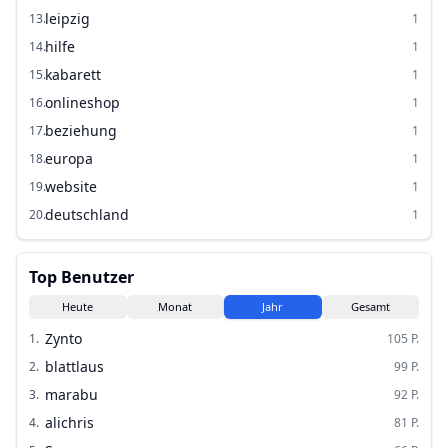
leipzig
13
.
1
hilfe
14
.
1
kabarett
15
.
1
onlineshop
16
.
1
beziehung
17
.
1
europa
18
.
1
website
19
.
1
deutschland
20
.
1
Top Benutzer
Heute
Monat
Jahr
Gesamt
Zynto
1
.
105
P.
blattlaus
2
.
99
P.
marabu
3
.
92
P.
alichris
4
.
81
P.