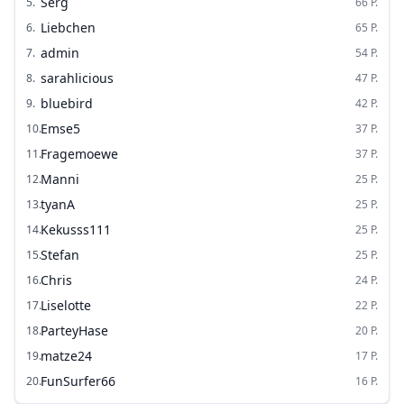
Serg
5
.
66
P.
Liebchen
6
.
65
P.
admin
7
.
54
P.
sarahlicious
8
.
47
P.
bluebird
9
.
42
P.
Emse5
10
.
37
P.
Fragemoewe
11
.
37
P.
Manni
12
.
25
P.
tyanA
13
.
25
P.
Kekusss111
14
.
25
P.
Stefan
15
.
25
P.
Chris
16
.
24
P.
Liselotte
17
.
22
P.
ParteyHase
18
.
20
P.
matze24
19
.
17
P.
FunSurfer66
20
.
16
P.