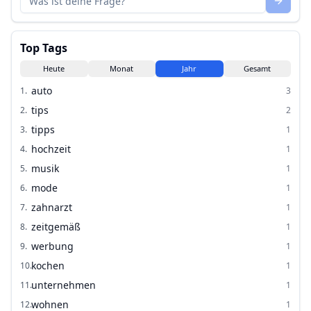
Top Tags
Heute
Monat
Jahr
Gesamt
auto
1
.
3
tips
2
.
2
tipps
3
.
1
hochzeit
4
.
1
musik
5
.
1
mode
6
.
1
zahnarzt
7
.
1
zeitgemäß
8
.
1
werbung
9
.
1
kochen
10
.
1
unternehmen
11
.
1
wohnen
12
.
1