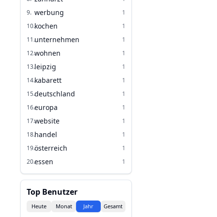
werbung
9
.
1
kochen
10
.
1
unternehmen
11
.
1
wohnen
12
.
1
leipzig
13
.
1
kabarett
14
.
1
deutschland
15
.
1
europa
16
.
1
website
17
.
1
handel
18
.
1
österreich
19
.
1
essen
20
.
1
Top Benutzer
Heute
Monat
Jahr
Gesamt