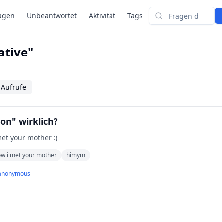
agen
Unbeantwortet
Aktivität
Tags
Suchen
ative"
 Aufrufe
ion" wirklich?
et your mother :)
w i met your mother
himym
anonymous