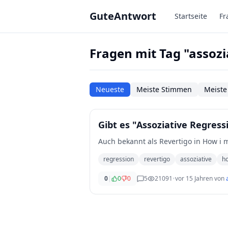
Zum Hauptinhalt springen
GuteAntwort
Startseite
Fr
Fragen mit Tag "assozi
Neueste
Meiste Stimmen
Meiste
Gibt es "Assoziative Regress
Auch bekannt als Revertigo in How i m
regression
revertigo
assoziative
ho
0
|
0
0
5
21091
•
vor 15 Jahren
von