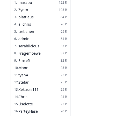
marabu
1
.
122
P.
Zynto
2
.
105
P.
blattlaus
3
.
84
P.
alichris
4
.
76
P.
Liebchen
5
.
65
P.
admin
6
.
54
P.
sarahlicious
7
.
37
P.
Fragemoewe
8
.
37
P.
Emse5
9
.
32
P.
Manni
10
.
25
P.
tyanA
11
.
25
P.
Stefan
12
.
25
P.
Kekusss111
13
.
25
P.
Chris
14
.
24
P.
Liselotte
15
.
22
P.
ParteyHase
16
.
20
P.