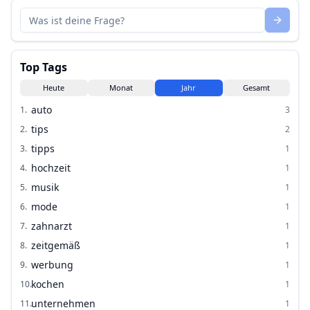
Top Tags
Heute
Monat
Jahr
Gesamt
auto
1
.
3
tips
2
.
2
tipps
3
.
1
hochzeit
4
.
1
musik
5
.
1
mode
6
.
1
zahnarzt
7
.
1
zeitgemäß
8
.
1
werbung
9
.
1
kochen
10
.
1
unternehmen
11
.
1