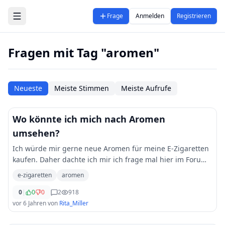
Zum Hauptinhalt springen
Frage
Anmelden
Registrieren
Fragen mit Tag "aromen"
Neueste
Meiste Stimmen
Meiste Aufrufe
Wo könnte ich mich nach Aromen
umsehen?
Ich würde mir gerne neue Aromen für meine E-Zigaretten
kaufen. Daher dachte ich mir ich frage mal hier im Forum
ob ihr eine Idee habt wo ich dafür hinschauen könnte?
e-zigaretten
aromen
[Würdet ihr euch z.b. diese Aromen
...
0
|
0
0
2
918
vor 6 Jahren
von
Rita_Miller