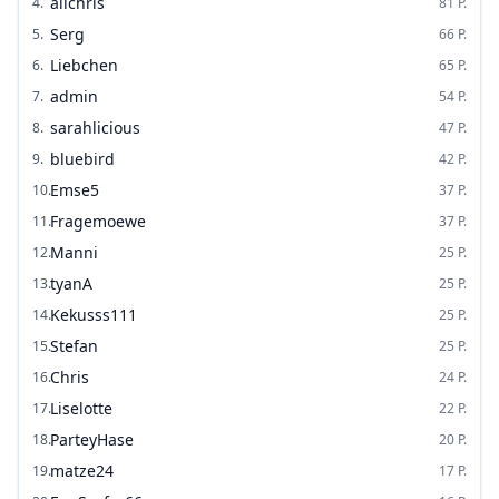
alichris
4
.
81
P.
Serg
5
.
66
P.
Liebchen
6
.
65
P.
admin
7
.
54
P.
sarahlicious
8
.
47
P.
bluebird
9
.
42
P.
Emse5
10
.
37
P.
Fragemoewe
11
.
37
P.
Manni
12
.
25
P.
tyanA
13
.
25
P.
Kekusss111
14
.
25
P.
Stefan
15
.
25
P.
Chris
16
.
24
P.
Liselotte
17
.
22
P.
ParteyHase
18
.
20
P.
matze24
19
.
17
P.