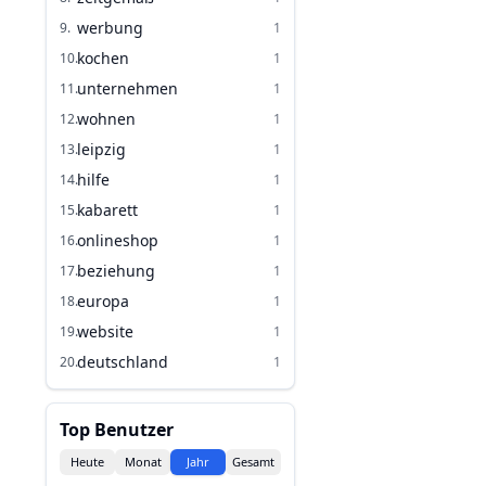
werbung
9
.
1
kochen
10
.
1
unternehmen
11
.
1
wohnen
12
.
1
leipzig
13
.
1
hilfe
14
.
1
kabarett
15
.
1
onlineshop
16
.
1
beziehung
17
.
1
europa
18
.
1
website
19
.
1
deutschland
20
.
1
Top Benutzer
Heute
Monat
Jahr
Gesamt