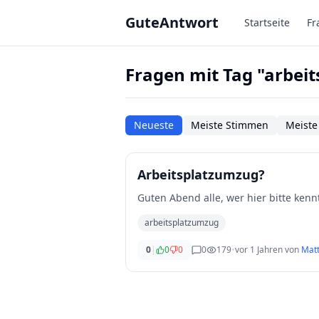
Zum Hauptinhalt springen
GuteAntwort
Startseite
Fr
Fragen mit Tag "arbei
Neueste
Meiste Stimmen
Meiste
Arbeitsplatzumzug?
Guten Abend alle, wer hi
arbeitsplatzumzug
0
|
0
0
0
179
•
vor 1 Jahren
von
Mat