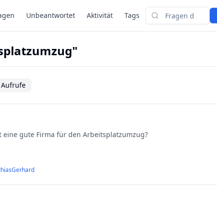
agen
Unbeantwortet
Aktivität
Tags
Suchen
tsplatzumzug"
 Aufrufe
er bitte kennt eine gute Firma für den Arbeitsplatzumzug?
thiasGerhard