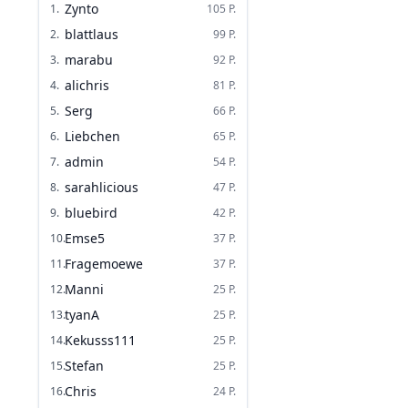
Zynto
1
.
105
P.
blattlaus
2
.
99
P.
marabu
3
.
92
P.
alichris
4
.
81
P.
Serg
5
.
66
P.
Liebchen
6
.
65
P.
admin
7
.
54
P.
sarahlicious
8
.
47
P.
bluebird
9
.
42
P.
Emse5
10
.
37
P.
Fragemoewe
11
.
37
P.
Manni
12
.
25
P.
tyanA
13
.
25
P.
Kekusss111
14
.
25
P.
Stefan
15
.
25
P.
Chris
16
.
24
P.