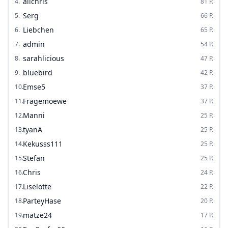
alichris
4
.
81
P.
Serg
5
.
66
P.
Liebchen
6
.
65
P.
admin
7
.
54
P.
sarahlicious
8
.
47
P.
bluebird
9
.
42
P.
Emse5
10
.
37
P.
Fragemoewe
11
.
37
P.
Manni
12
.
25
P.
tyanA
13
.
25
P.
Kekusss111
14
.
25
P.
Stefan
15
.
25
P.
Chris
16
.
24
P.
Liselotte
17
.
22
P.
ParteyHase
18
.
20
P.
matze24
19
.
17
P.