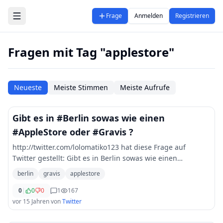
Zum Hauptinhalt springen
Frage
Anmelden
Registrieren
Fragen mit Tag "applestore"
Neueste
Meiste Stimmen
Meiste Aufrufe
Gibt es in #Berlin sowas wie einen
#AppleStore oder #Gravis ?
http://twitter.com/lolomatiko123 hat diese Frage auf
Twitter gestellt: Gibt es in Berlin sowas wie einen
AppleStore oder Gravis ??? followerpower
berlin
gravis
applestore
0
|
0
0
1
167
vor 15 Jahren
von
Twitter