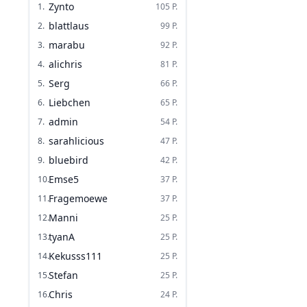
Zynto
1
.
105
P.
blattlaus
2
.
99
P.
marabu
3
.
92
P.
alichris
4
.
81
P.
Serg
5
.
66
P.
Liebchen
6
.
65
P.
admin
7
.
54
P.
sarahlicious
8
.
47
P.
bluebird
9
.
42
P.
Emse5
10
.
37
P.
Fragemoewe
11
.
37
P.
Manni
12
.
25
P.
tyanA
13
.
25
P.
Kekusss111
14
.
25
P.
Stefan
15
.
25
P.
Chris
16
.
24
P.