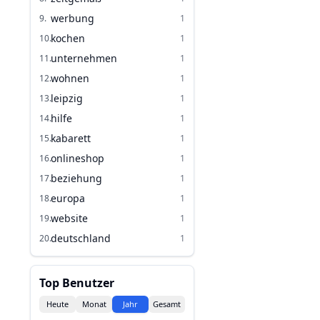
werbung
9
.
1
kochen
10
.
1
unternehmen
11
.
1
wohnen
12
.
1
leipzig
13
.
1
hilfe
14
.
1
kabarett
15
.
1
onlineshop
16
.
1
beziehung
17
.
1
europa
18
.
1
website
19
.
1
deutschland
20
.
1
Top Benutzer
Heute
Monat
Jahr
Gesamt