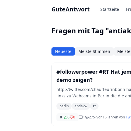
Zum Hauptinhalt springen
GuteAntwort
Startseite
Fr
Fragen mit Tag "antia
Neueste
Meiste Stimmen
Meiste
#followerpower #RT Hat jem
demo zeigen?
http://twitter.com/chauffeurinbonn ha
links zu Webcams in Berlin die die a
berlin
antiakw
rt
0
|
0
0
1
275
•
vor 15 Jahren
von
Twi