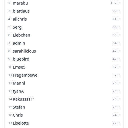
marabu
2
.
102
P.
blattlaus
3
.
99
P.
alichris
4
.
81
P.
Serg
5
.
66
P.
Liebchen
6
.
65
P.
admin
7
.
54
P.
sarahlicious
8
.
47
P.
bluebird
9
.
42
P.
Emse5
10
.
37
P.
Fragemoewe
11
.
37
P.
Manni
12
.
25
P.
tyanA
13
.
25
P.
Kekusss111
14
.
25
P.
Stefan
15
.
25
P.
Chris
16
.
24
P.
Liselotte
17
.
22
P.