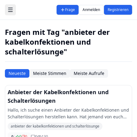
Zum Hauptinhalt springen
Frage
Anmelden
Registrieren
Fragen mit Tag "anbieter der
kabelkonfektionen und
schalterlösunge"
Neueste
Meiste Stimmen
Meiste Aufrufe
Anbieter der Kabelkonfektionen und
Schalterlösungen
Hallo, ich suche einen Anbieter der Kabelkonfektionen und
Schalterlösungen herstellen kann. Hat jemand von euch
Erfahrungen mit einem Unternehmen? LG
anbieter der kabelkonfektionen und schalterlösunge
0
|
0
0
0
130