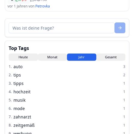
vor 1 Jahren
von
Petrovka
Top Tags
Heute
Monat
Jahr
Gesamt
auto
1
.
3
tips
2
.
2
tipps
3
.
1
hochzeit
4
.
1
musik
5
.
1
mode
6
.
1
zahnarzt
7
.
1
zeitgemäß
8
.
1
werbung
9
.
1