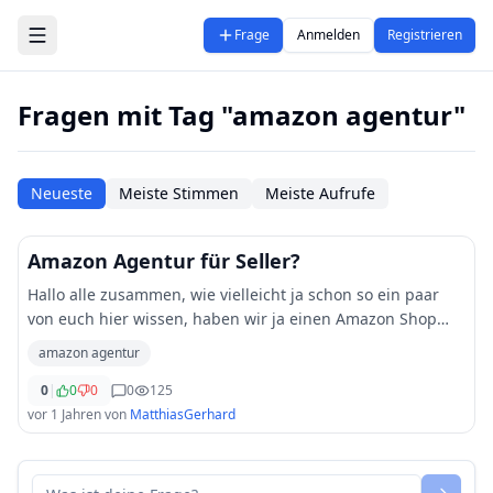
Zum Hauptinhalt springen
Frage
Anmelden
Registrieren
Fragen mit Tag "amazon agentur"
Neueste
Meiste Stimmen
Meiste Aufrufe
Amazon Agentur für Seller?
Hallo alle zusammen, wie vielleicht ja schon so ein paar
von euch hier wissen, haben wir ja einen Amazon Shop
und wir möchten nun gerne schauen, dass wir den Shop
amazon agentur
vergrößern. Wir brauchen da einfac
...
0
|
0
0
0
125
vor 1 Jahren
von
MatthiasGerhard