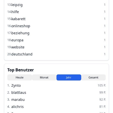
leipzig
13
.
1
hilfe
14
.
1
kabarett
15
.
1
onlineshop
16
.
1
beziehung
17
.
1
europa
18
.
1
website
19
.
1
deutschland
20
.
1
Top Benutzer
Heute
Monat
Jahr
Gesamt
Zynto
1
.
105
P.
blattlaus
2
.
99
P.
marabu
3
.
92
P.
alichris
4
.
81
P.