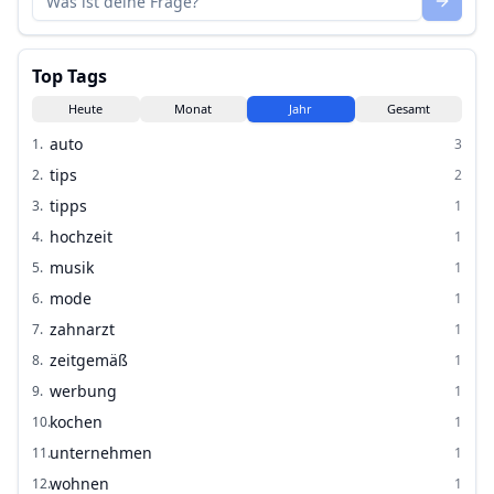
Top Tags
Heute
Monat
Jahr
Gesamt
auto
1
.
3
tips
2
.
2
tipps
3
.
1
hochzeit
4
.
1
musik
5
.
1
mode
6
.
1
zahnarzt
7
.
1
zeitgemäß
8
.
1
werbung
9
.
1
kochen
10
.
1
unternehmen
11
.
1
wohnen
12
.
1