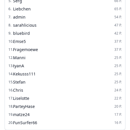
Serg
5
.
66
P.
Liebchen
6
.
65
P.
admin
7
.
54
P.
sarahlicious
8
.
47
P.
bluebird
9
.
42
P.
Emse5
10
.
37
P.
Fragemoewe
11
.
37
P.
Manni
12
.
25
P.
tyanA
13
.
25
P.
Kekusss111
14
.
25
P.
Stefan
15
.
25
P.
Chris
16
.
24
P.
Liselotte
17
.
22
P.
ParteyHase
18
.
20
P.
matze24
19
.
17
P.
FunSurfer66
20
.
16
P.