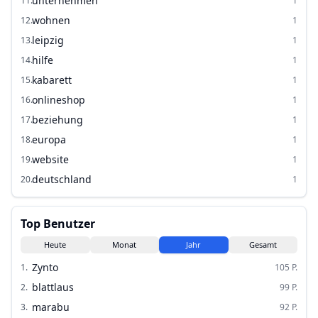
unternehmen
11
.
1
wohnen
12
.
1
leipzig
13
.
1
hilfe
14
.
1
kabarett
15
.
1
onlineshop
16
.
1
beziehung
17
.
1
europa
18
.
1
website
19
.
1
deutschland
20
.
1
Top Benutzer
Heute
Monat
Jahr
Gesamt
Zynto
1
.
105
P.
blattlaus
2
.
99
P.
marabu
3
.
92
P.