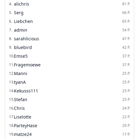
alichris
4
.
81
P.
Serg
5
.
66
P.
Liebchen
6
.
65
P.
admin
7
.
54
P.
sarahlicious
8
.
47
P.
bluebird
9
.
42
P.
Emse5
10
.
37
P.
Fragemoewe
11
.
37
P.
Manni
12
.
25
P.
tyanA
13
.
25
P.
Kekusss111
14
.
25
P.
Stefan
15
.
25
P.
Chris
16
.
24
P.
Liselotte
17
.
22
P.
ParteyHase
18
.
20
P.
matze24
19
.
17
P.