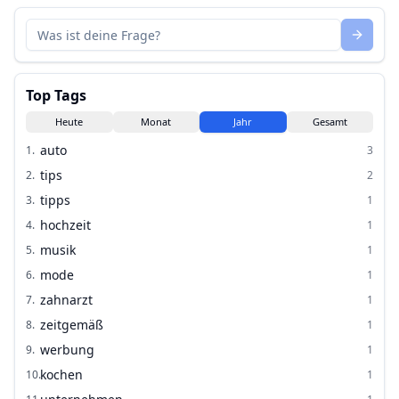
Top Tags
Heute
Monat
Jahr
Gesamt
auto
1
.
3
tips
2
.
2
tipps
3
.
1
hochzeit
4
.
1
musik
5
.
1
mode
6
.
1
zahnarzt
7
.
1
zeitgemäß
8
.
1
werbung
9
.
1
kochen
10
.
1