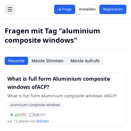
Zum Hauptinhalt springen
Frage
Anmelden
Registrieren
Fragen mit Tag "aluminium
composite windows"
Neueste
Meiste Stimmen
Meiste Aufrufe
What is full form Aluminium composite
windows ofACP?
What is full form Aluminium composite windows ofACP?
aluminium composite windows
0
|
0
0
0
151
vor 12 Jahren
von
Bifoldin