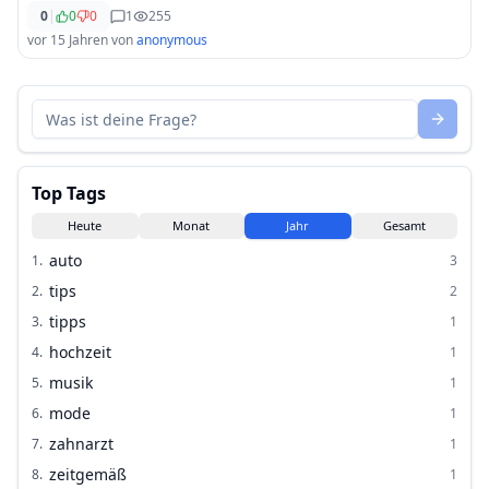
0
|
0
0
1
255
vor 15 Jahren
von
anonymous
Top Tags
Heute
Monat
Jahr
Gesamt
auto
1
.
3
tips
2
.
2
tipps
3
.
1
hochzeit
4
.
1
musik
5
.
1
mode
6
.
1
zahnarzt
7
.
1
zeitgemäß
8
.
1