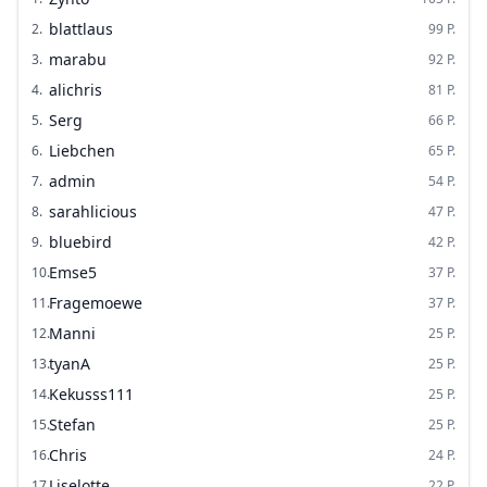
blattlaus
2
.
99
P.
marabu
3
.
92
P.
alichris
4
.
81
P.
Serg
5
.
66
P.
Liebchen
6
.
65
P.
admin
7
.
54
P.
sarahlicious
8
.
47
P.
bluebird
9
.
42
P.
Emse5
10
.
37
P.
Fragemoewe
11
.
37
P.
Manni
12
.
25
P.
tyanA
13
.
25
P.
Kekusss111
14
.
25
P.
Stefan
15
.
25
P.
Chris
16
.
24
P.
Liselotte
17
.
22
P.