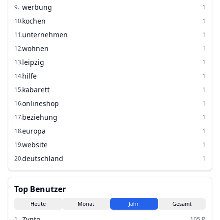
werbung
9
.
1
kochen
10
.
1
unternehmen
11
.
1
wohnen
12
.
1
leipzig
13
.
1
hilfe
14
.
1
kabarett
15
.
1
onlineshop
16
.
1
beziehung
17
.
1
europa
18
.
1
website
19
.
1
deutschland
20
.
1
Top Benutzer
Heute
Monat
Jahr
Gesamt
Zynto
1
.
105
P.