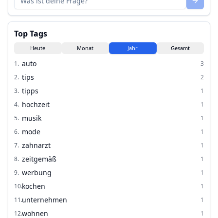
Top Tags
Heute
Monat
Jahr
Gesamt
auto
1
.
3
tips
2
.
2
tipps
3
.
1
hochzeit
4
.
1
musik
5
.
1
mode
6
.
1
zahnarzt
7
.
1
zeitgemäß
8
.
1
werbung
9
.
1
kochen
10
.
1
unternehmen
11
.
1
wohnen
12
.
1