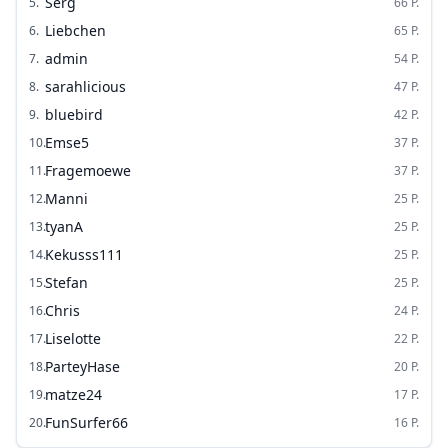
Serg
5
.
66
P.
Liebchen
6
.
65
P.
admin
7
.
54
P.
sarahlicious
8
.
47
P.
bluebird
9
.
42
P.
Emse5
10
.
37
P.
Fragemoewe
11
.
37
P.
Manni
12
.
25
P.
tyanA
13
.
25
P.
Kekusss111
14
.
25
P.
Stefan
15
.
25
P.
Chris
16
.
24
P.
Liselotte
17
.
22
P.
ParteyHase
18
.
20
P.
matze24
19
.
17
P.
FunSurfer66
20
.
16
P.