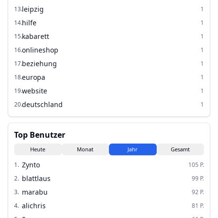
leipzig
13
.
1
hilfe
14
.
1
kabarett
15
.
1
onlineshop
16
.
1
beziehung
17
.
1
europa
18
.
1
website
19
.
1
deutschland
20
.
1
Top Benutzer
Heute
Monat
Jahr
Gesamt
Zynto
1
.
105
P.
blattlaus
2
.
99
P.
marabu
3
.
92
P.
alichris
4
.
81
P.