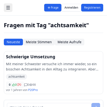
Zum Hauptinhalt springen
Frage
Anmelden
Registrieren
Fragen mit Tag "achtsamkeit"
Neueste
Meiste Stimmen
Meiste Aufrufe
Schwierige Umsetzung
Mit meiner Schwester versuche ich immer wieder, so ein
bisschen Achtsamkeit in den Alltag zu integrieren. Aber
das ist in einer WG mit unterschiedlichen Rhythmen
achtsamkeit
ziemlich kompliziert. Wie achtet ihr a
...
0
|
0
0
0
98
vor 1 Jahren
von
P20Pro