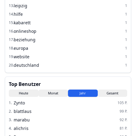
leipzig
13
.
1
hilfe
14
.
1
kabarett
15
.
1
onlineshop
16
.
1
beziehung
17
.
1
europa
18
.
1
website
19
.
1
deutschland
20
.
1
Top Benutzer
Heute
Monat
Jahr
Gesamt
Zynto
1
.
105
P.
blattlaus
2
.
99
P.
marabu
3
.
92
P.
alichris
4
.
81
P.