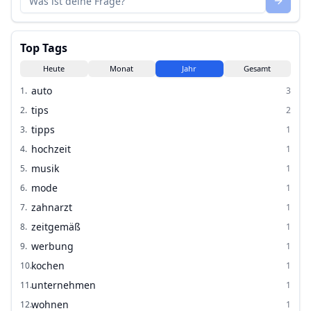
Top Tags
Heute
Monat
Jahr
Gesamt
auto
1
.
3
tips
2
.
2
tipps
3
.
1
hochzeit
4
.
1
musik
5
.
1
mode
6
.
1
zahnarzt
7
.
1
zeitgemäß
8
.
1
werbung
9
.
1
kochen
10
.
1
unternehmen
11
.
1
wohnen
12
.
1