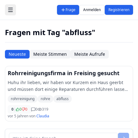
Zum Hauptinhalt springen
Frage
Anmelden
Registrieren
Fragen mit Tag "abfluss"
Neueste
Meiste Stimmen
Meiste Aufrufe
Rohrreinigungsfirma in Freising gesucht
Huhu ihr lieben, wir haben vor Kurzem ein Haus geerbt
und müssen dort einige Reparaturen durchführen lassen.
Jetzt ist es so, dass die Rohre im Haus teils verstopft sind
rohrreinigung
rohre
abfluss
und in gewissen Becken so gu
...
0
|
0
0
0
319
vor 5 Jahren
von
Claudia