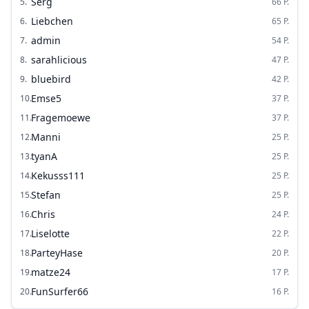
Serg
5
.
66
P.
Liebchen
6
.
65
P.
admin
7
.
54
P.
sarahlicious
8
.
47
P.
bluebird
9
.
42
P.
Emse5
10
.
37
P.
Fragemoewe
11
.
37
P.
Manni
12
.
25
P.
tyanA
13
.
25
P.
Kekusss111
14
.
25
P.
Stefan
15
.
25
P.
Chris
16
.
24
P.
Liselotte
17
.
22
P.
ParteyHase
18
.
20
P.
matze24
19
.
17
P.
FunSurfer66
20
.
16
P.