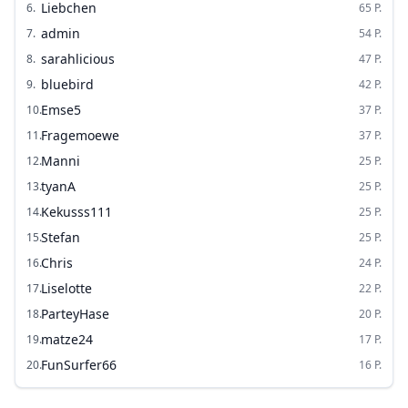
Liebchen
6
.
65
P.
admin
7
.
54
P.
sarahlicious
8
.
47
P.
bluebird
9
.
42
P.
Emse5
10
.
37
P.
Fragemoewe
11
.
37
P.
Manni
12
.
25
P.
tyanA
13
.
25
P.
Kekusss111
14
.
25
P.
Stefan
15
.
25
P.
Chris
16
.
24
P.
Liselotte
17
.
22
P.
ParteyHase
18
.
20
P.
matze24
19
.
17
P.
FunSurfer66
20
.
16
P.