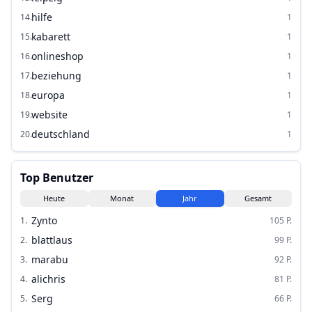
hilfe
14
.
1
kabarett
15
.
1
onlineshop
16
.
1
beziehung
17
.
1
europa
18
.
1
website
19
.
1
deutschland
20
.
1
Top Benutzer
Heute
Monat
Jahr
Gesamt
Zynto
1
.
105
P.
blattlaus
2
.
99
P.
marabu
3
.
92
P.
alichris
4
.
81
P.
Serg
5
.
66
P.