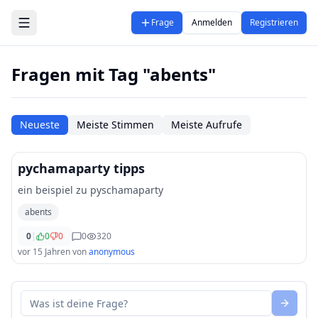
Zum Hauptinhalt springen
Frage
Anmelden
Registrieren
Fragen mit Tag "abents"
Neueste
Meiste Stimmen
Meiste Aufrufe
pychamaparty tipps
ein beispiel zu pyschamaparty
abents
0
|
0
0
0
320
vor 15 Jahren
von
anonymous