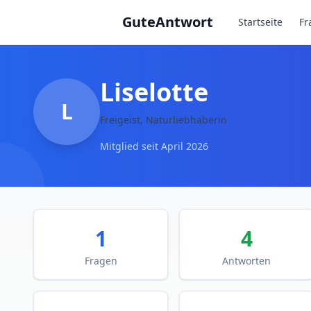
Zum Hauptinhalt springen
GuteAntwort
Startseite
Fr
Liselotte
L
Freigeist, Naturliebhaberin
Mitglied seit
April 2026
1
4
Fragen
Antworten