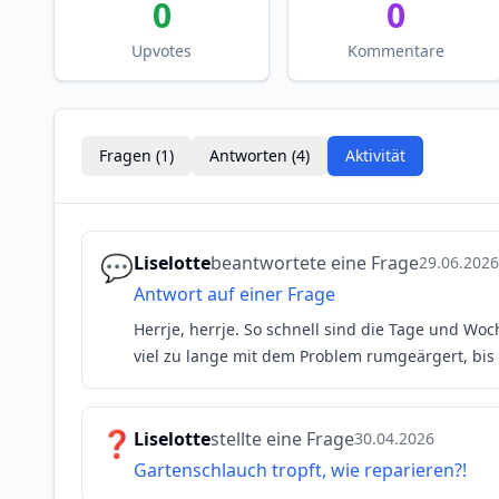
0
0
Upvotes
Kommentare
Fragen (
1
)
Antworten (
4
)
Aktivität
💬
Liselotte
beantwortete eine Frage
29.06.2026
Antwort auf einer Frage
Herrje, herrje. So schnell sind die Tage und W
viel zu lange mit dem Problem rumgeärgert, bi
(doch
❓
Liselotte
stellte eine Frage
30.04.2026
Gartenschlauch tropft, wie reparieren?!