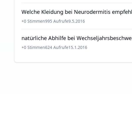
Welche Kleidung bei Neurodermitis empfeh
+
0
Stimmen
995
Aufrufe
9.5.2016
natürliche Abhilfe bei Wechseljahrsbeschw
+
0
Stimmen
624
Aufrufe
15.1.2016