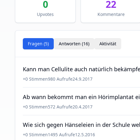
0
22
Upvotes
Kommentare
Fragen (
5
)
Antworten (
16
)
Aktivität
Kann man Cellulite auch natürlich bekämpf
+
0
Stimmen
980
Aufrufe
24.9.2017
Ab wann bekommt man ein Hörimplantat ei
+
0
Stimmen
572
Aufrufe
20.4.2017
Wie sich gegen Hänseleien in der Schule w
+
0
Stimmen
1495
Aufrufe
12.5.2016