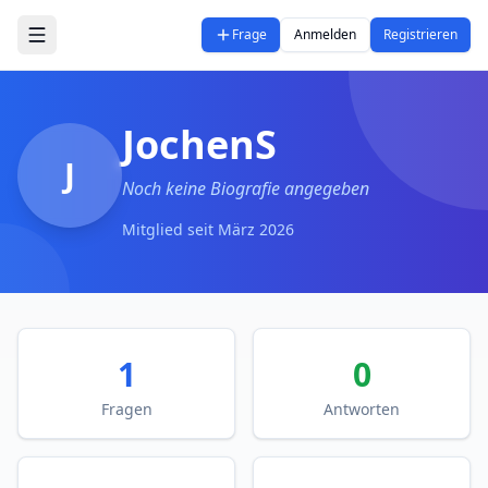
Zum Hauptinhalt springen
Frage
Anmelden
Registrieren
JochenS
J
Noch keine Biografie angegeben
Mitglied seit
März 2026
1
0
Fragen
Antworten